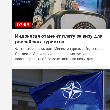
ТУРИЗМ
Индонезия отменит плату за визу для
российских туристов
Фото: antaranews.com Министр туризма Индонезии
Сандиага Уно инициировал рассмотрение
законопроекта об отмене платы за визы для…