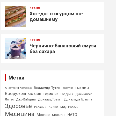
КУХНЯ
Хот-дог с огурцом по-
домашнему
КУХНЯ
Чернично-банановый смузи
без сахара
Метки
Владимир Путин
Анастасия Костенко
Вооруженные силы
Вооруженных сил
Германии
Госдумы
Дженнифер
Дональда Трампа
Лопес
Джо Байдена
Дональд Трамп
Здоровье
Киеве
МИД России
Испании
Медицина
Москве
НАТО
Москвы