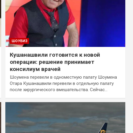
ШОУБИЗ
Кушанашвили готовится к новой
операции: решение принимает
консилиум врачей
Шоумена перевели в одноместную палату Шоумена
Отара Кушанашвили перевели в отдельную палату
после хирургического вмешательства. Сейчас…