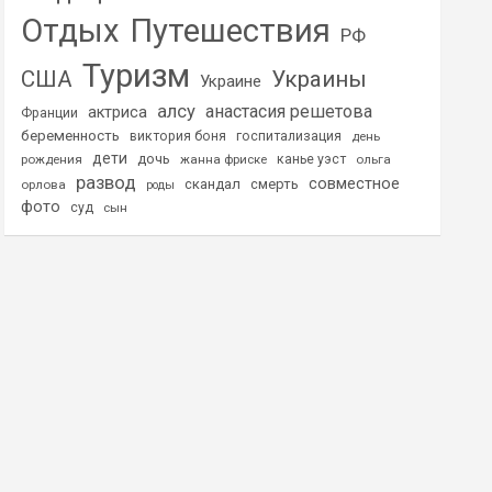
Отдых
Путешествия
РФ
Туризм
США
Украины
Украине
алсу
анастасия решетова
актриса
Франции
беременность
виктория боня
госпитализация
день
дети
дочь
рождения
жанна фриске
канье уэст
ольга
развод
совместное
скандал
смерть
орлова
роды
фото
суд
сын