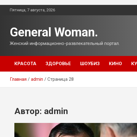
Перейти
Пятница, 7 августа, 2026
к
содержимому
General Woman.
Женский информационно-развлекательный портал.
КРАСОТА
ЗДОРОВЬЕ
ШОУБИЗ
КИНО
К
Главная
admin
Страница 28
Автор:
admin