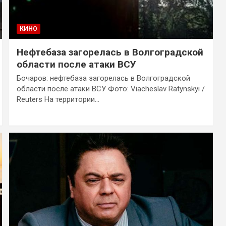
КИНО
Нефтебаза загорелась в Волгоградской
области после атаки ВСУ
Бочаров: нефтебаза загорелась в Волгоградской
области после атаки ВСУ Фото: Viacheslav Ratynskyi /
Reuters На территории…