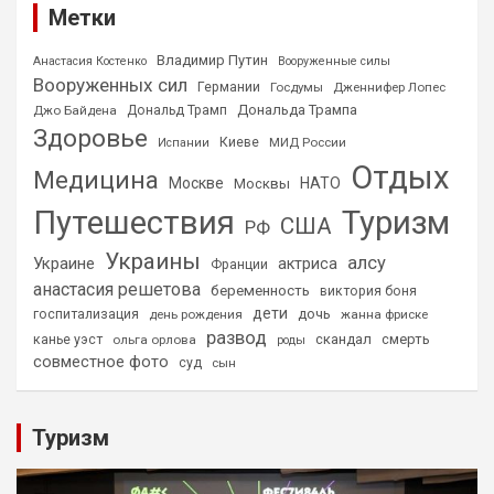
Метки
Владимир Путин
Анастасия Костенко
Вооруженные силы
Вооруженных сил
Германии
Госдумы
Дженнифер Лопес
Дональда Трампа
Джо Байдена
Дональд Трамп
Здоровье
Киеве
МИД России
Испании
Отдых
Медицина
Москве
НАТО
Москвы
Путешествия
Туризм
США
РФ
Украины
алсу
Украине
актриса
Франции
анастасия решетова
беременность
виктория боня
дети
дочь
госпитализация
день рождения
жанна фриске
развод
скандал
смерть
канье уэст
ольга орлова
роды
совместное фото
суд
сын
Туризм