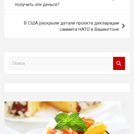
получить эти деньги?
записям
В США раскрыли детали проекта декларации
саммита НАТО в Вашингтоне
П
о
и
с
к