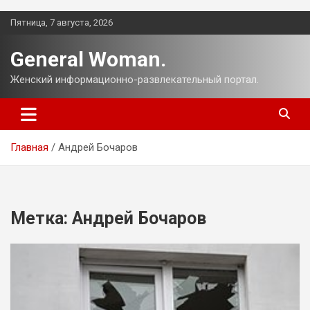
Перейти
Пятница, 7 августа, 2026
к
содержимому
General Woman.
Женский информационно-развлекательный портал.
Главная
Андрей Бочаров
Метка:
Андрей Бочаров