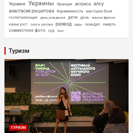
Украины
алсу
Украине
актриса
Франции
анастасия решетова
беременность
виктория боня
дети
дочь
госпитализация
день рождения
жанна фриске
развод
скандал
смерть
канье уэст
ольга орлова
роды
совместное фото
суд
сын
Туризм
ТУРИЗМ