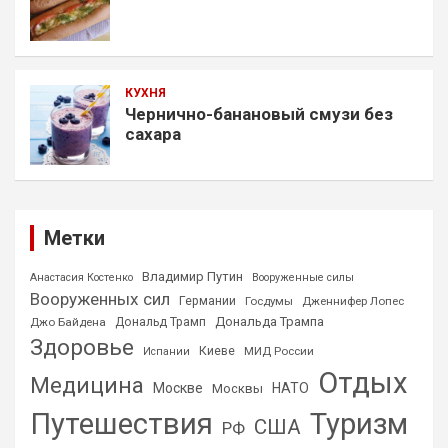
КУХНЯ
Чернично-банановый смузи без
сахара
Метки
Владимир Путин
Анастасия Костенко
Вооруженные силы
Вооруженных сил
Германии
Госдумы
Дженнифер Лопес
Дональда Трампа
Джо Байдена
Дональд Трамп
Здоровье
Киеве
МИД России
Испании
Отдых
Медицина
Москве
НАТО
Москвы
Путешествия
Туризм
США
РФ