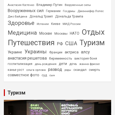
Владимир Путин
Анастасия Костенко
Вооруженные силы
Вооруженных сил
Германии
Госдумы
Дженнифер Лопес
Дональда Трампа
Джо Байдена
Дональд Трамп
Здоровье
Киеве
МИД России
Испании
Отдых
Медицина
Москве
НАТО
Москвы
Путешествия
Туризм
США
РФ
Украины
алсу
Украине
актриса
Франции
анастасия решетова
беременность
виктория боня
дети
дочь
госпитализация
день рождения
жанна фриске
развод
скандал
смерть
канье уэст
ольга орлова
роды
совместное фото
суд
сын
Туризм