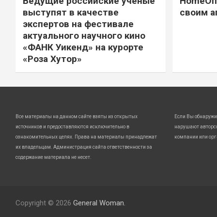
Ведущие российские ученые
HomeOff
выступят в качестве
своим а
экспертов на фестивале
актуального научного кино
«ФАНК Уикенд» на курорте
«Роза Хутор»
Все материалы на данном сайте взяты из открытых
Если Вы обнаружи
источников и предоставляются исключительно в
нарушают авторс
ознакомительных целях. Права на материалы принадлежат
компании или орг
их владельцам. Администрация сайта ответственности за
содержание материала не несет.
Copyright © 2026
General Woman.