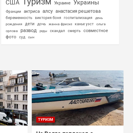
Туризм
США
Украины
Украине
алсу
анастасия решетова
актриса
Франции
беременность
виктория боня
госпитализация
день
дети
дочь
рождения
жанна фриске
канье уэст
ольга
развод
совместное
скандал
смерть
орлова
роды
фото
суд
сын
ТУРИЗМ