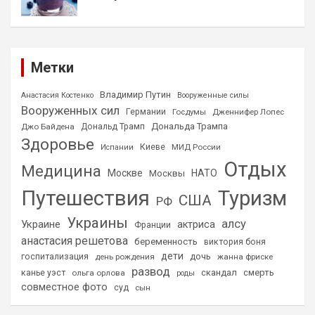
Метки
Владимир Путин
Анастасия Костенко
Вооруженные силы
Вооруженных сил
Германии
Госдумы
Дженнифер Лопес
Дональда Трампа
Джо Байдена
Дональд Трамп
Здоровье
Киеве
МИД России
Испании
Отдых
Медицина
Москве
НАТО
Москвы
Путешествия
Туризм
США
РФ
Украины
алсу
Украине
актриса
Франции
анастасия решетова
беременность
виктория боня
дети
дочь
госпитализация
день рождения
жанна фриске
развод
скандал
смерть
канье уэст
ольга орлова
роды
совместное фото
суд
сын