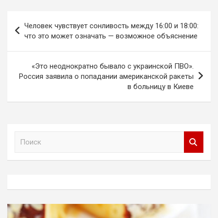
Навигация
Человек чувствует сонливость между 16:00 и 18:00:
по
что это может означать — возможное объяснение
записям
«Это неоднократно бывало с украинской ПВО».
Россия заявила о попадании американской ракеты
в больницу в Киеве
П
о
и
с
к