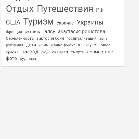
Отдых
Путешествия
РФ
Туризм
США
Украины
Украине
алсу
анастасия решетова
актриса
Франции
беременность
виктория боня
госпитализация
день
дети
дочь
рождения
жанна фриске
канье уэст
ольга
развод
совместное
скандал
смерть
орлова
роды
фото
суд
сын