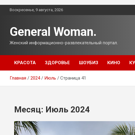
Перейти
Воскресенье, 9 августа, 2026
к
содержимому
General Woman.
Женский информационно-развлекательный портал.
КРАСОТА
ЗДОРОВЬЕ
ШОУБИЗ
КИНО
К
Главная
2024
Июль
Страница 41
Месяц:
Июль 2024