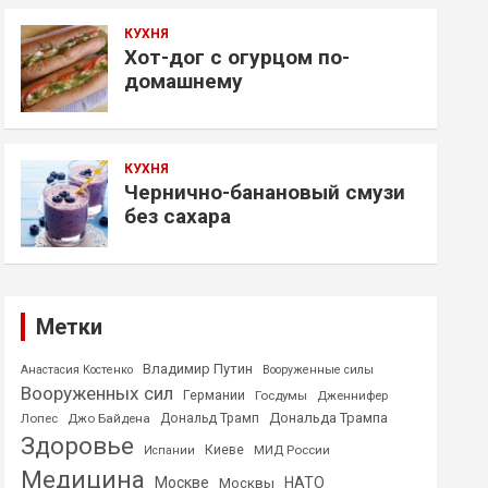
КУХНЯ
Хот-дог с огурцом по-
домашнему
КУХНЯ
Чернично-банановый смузи
без сахара
Метки
Владимир Путин
Анастасия Костенко
Вооруженные силы
Вооруженных сил
Германии
Госдумы
Дженнифер
Дональда Трампа
Лопес
Джо Байдена
Дональд Трамп
Здоровье
Киеве
МИД России
Испании
Медицина
Москве
НАТО
Москвы