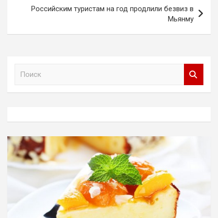
записям
Российским туристам на год продлили безвиз в
Мьянму
П
о
и
с
к