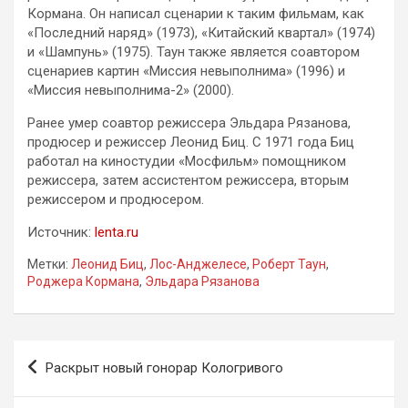
Кормана. Он написал сценарии к таким фильмам, как
«Последний наряд» (1973), «Китайский квартал» (1974)
и «Шампунь» (1975). Таун также является соавтором
сценариев картин «Миссия невыполнима» (1996) и
«Миссия невыполнима-2» (2000).
Ранее умер соавтор режиссера Эльдара Рязанова,
продюсер и режиссер Леонид Биц. С 1971 года Биц
работал на киностудии «Мосфильм» помощником
режиссера, затем ассистентом режиссера, вторым
режиссером и продюсером.
Источник:
lenta.ru
Метки:
Леонид Биц
,
Лос-Анджелесе
,
Роберт Таун
,
Роджера Кормана
,
Эльдара Рязанова
Навигация
Раскрыт новый гонорар Кологривого
по