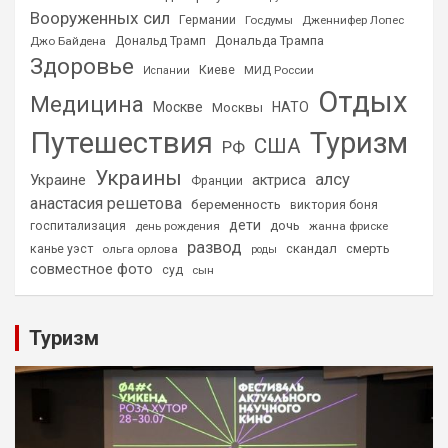
Вооруженных сил
Германии
Госдумы
Дженнифер Лопес
Дональда Трампа
Джо Байдена
Дональд Трамп
Здоровье
Киеве
МИД России
Испании
Отдых
Медицина
Москве
НАТО
Москвы
Путешествия
Туризм
США
РФ
Украины
алсу
Украине
актриса
Франции
анастасия решетова
беременность
виктория боня
дети
дочь
госпитализация
день рождения
жанна фриске
развод
скандал
смерть
канье уэст
ольга орлова
роды
совместное фото
суд
сын
Туризм