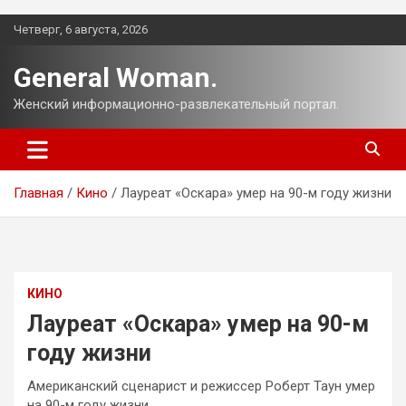
Перейти
Четверг, 6 августа, 2026
к
содержимому
General Woman.
Женский информационно-развлекательный портал.
Главная
Кино
Лауреат «Оскара» умер на 90-м году жизни
КИНО
Лауреат «Оскара» умер на 90-м
году жизни
Американский сценарист и режиссер Роберт Таун умер
на 90-м году жизни