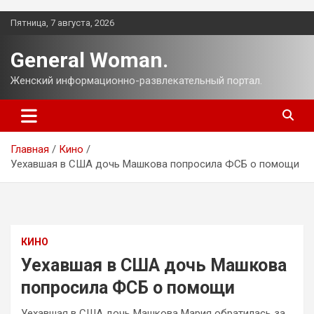
Перейти
Пятница, 7 августа, 2026
к
содержимому
General Woman.
Женский информационно-развлекательный портал.
Главная
Кино
Уехавшая в США дочь Машкова попросила ФСБ о помощи
КИНО
Уехавшая в США дочь Машкова
попросила ФСБ о помощи
Уехавшая в США дочь Машкова Мария обратилась за