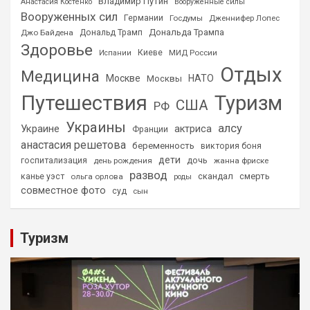
Владимир Путин
Анастасия Костенко
Вооруженные силы
Вооруженных сил
Германии
Госдумы
Дженнифер Лопес
Дональда Трампа
Джо Байдена
Дональд Трамп
Здоровье
Киеве
МИД России
Испании
Отдых
Медицина
Москве
НАТО
Москвы
Путешествия
Туризм
США
РФ
Украины
алсу
Украине
актриса
Франции
анастасия решетова
беременность
виктория боня
дети
дочь
госпитализация
день рождения
жанна фриске
развод
скандал
смерть
канье уэст
ольга орлова
роды
совместное фото
суд
сын
Туризм