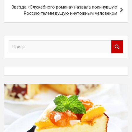
Звезда «Служебного романа» назвала покинувшую
Россию телеведущую ничтожным человеком
П
о
и
с
к