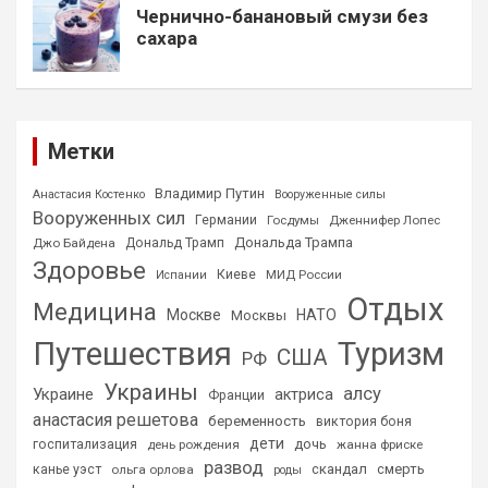
Чернично-банановый смузи без
сахара
Метки
Владимир Путин
Анастасия Костенко
Вооруженные силы
Вооруженных сил
Германии
Госдумы
Дженнифер Лопес
Дональда Трампа
Джо Байдена
Дональд Трамп
Здоровье
Киеве
МИД России
Испании
Отдых
Медицина
Москве
НАТО
Москвы
Путешествия
Туризм
США
РФ
Украины
алсу
Украине
актриса
Франции
анастасия решетова
беременность
виктория боня
дети
дочь
госпитализация
день рождения
жанна фриске
развод
скандал
смерть
канье уэст
ольга орлова
роды