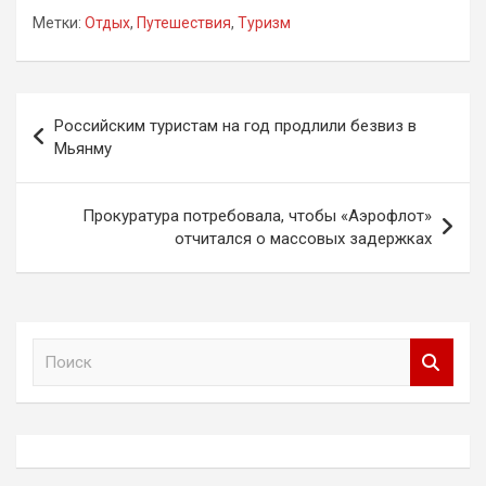
Метки:
Отдых
,
Путешествия
,
Туризм
Навигация
Российским туристам на год продлили безвиз в
по
Мьянму
записям
Прокуратура потребовала, чтобы «Аэрофлот»
отчитался о массовых задержках
П
о
и
с
к