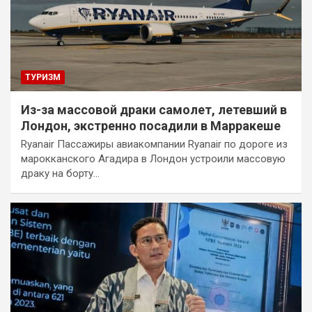
ТУРИЗМ
Из-за массовой драки самолет, летевший в
Лондон, экстренно посадили в Марракеше
Ryanair Пассажиры авиакомпании Ryanair по дороге из
марокканского Агадира в Лондон устроили массовую
драку на борту…