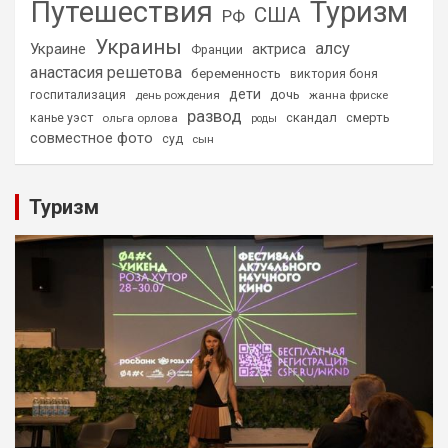
Путешествия
Туризм
США
РФ
Украины
алсу
Украине
актриса
Франции
анастасия решетова
беременность
виктория боня
дети
дочь
госпитализация
день рождения
жанна фриске
развод
скандал
смерть
канье уэст
ольга орлова
роды
совместное фото
суд
сын
Туризм