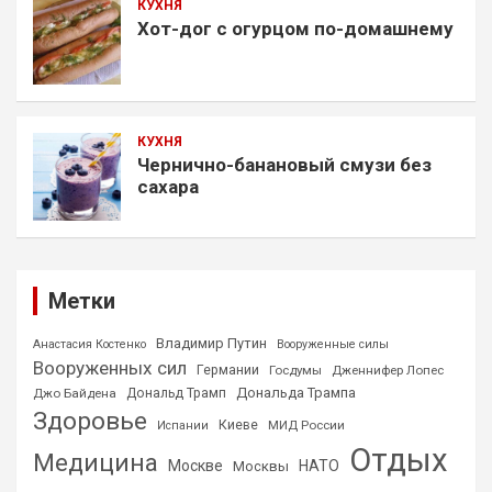
КУХНЯ
Хот-дог с огурцом по-домашнему
КУХНЯ
Чернично-банановый смузи без
сахара
Метки
Владимир Путин
Анастасия Костенко
Вооруженные силы
Вооруженных сил
Германии
Госдумы
Дженнифер Лопес
Дональда Трампа
Джо Байдена
Дональд Трамп
Здоровье
Киеве
МИД России
Испании
Отдых
Медицина
Москве
НАТО
Москвы