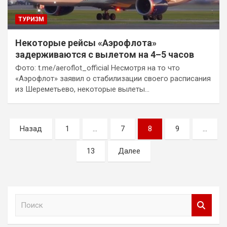
ТУРИЗМ
Некоторые рейсы «Аэрофлота»
задерживаются с вылетом на 4–5 часов
Фото: t.me/aeroflot_official Несмотря на то что
«Аэрофлот» заявил о стабилизации своего расписания
из Шереметьево, некоторые вылеты…
Пагинация
Назад
1
…
7
8
9
…
записей
13
Далее
П
о
и