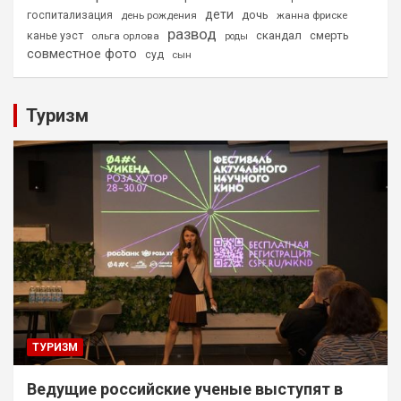
дети
дочь
госпитализация
день рождения
жанна фриске
развод
скандал
смерть
канье уэст
ольга орлова
роды
совместное фото
суд
сын
Туризм
ТУРИЗМ
Ведущие российские ученые выступят в