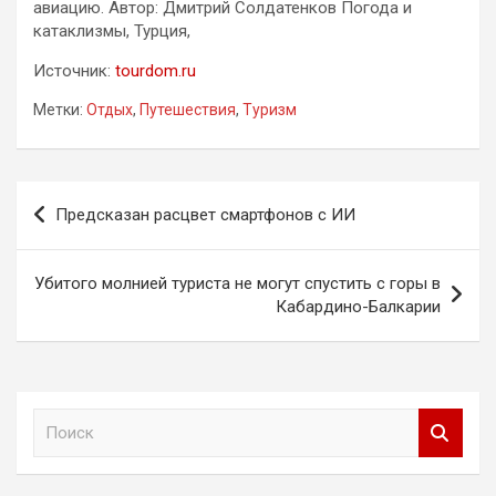
авиацию. Автор: Дмитрий Солдатенков Погода и
катаклизмы, Турция,
Источник:
tourdom.ru
Метки:
Отдых
,
Путешествия
,
Туризм
Навигация
Предсказан расцвет смартфонов с ИИ
по
записям
Убитого молнией туриста не могут спустить с горы в
Кабардино-Балкарии
П
о
и
с