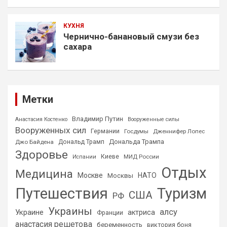
КУХНЯ
Чернично-банановый смузи без
сахара
Метки
Владимир Путин
Анастасия Костенко
Вооруженные силы
Вооруженных сил
Германии
Госдумы
Дженнифер Лопес
Дональда Трампа
Джо Байдена
Дональд Трамп
Здоровье
Киеве
МИД России
Испании
Отдых
Медицина
Москве
НАТО
Москвы
Путешествия
Туризм
США
РФ
Украины
алсу
Украине
актриса
Франции
анастасия решетова
беременность
виктория боня