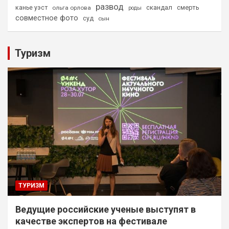
развод
скандал
смерть
канье уэст
ольга орлова
роды
совместное фото
суд
сын
Туризм
ТУРИЗМ
Ведущие российские ученые выступят в
качестве экспертов на фестивале