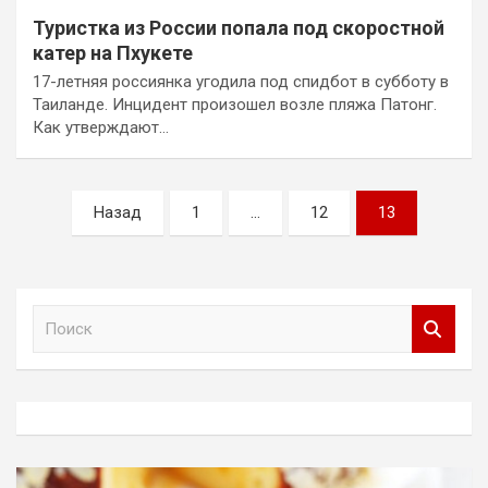
Туристка из России попала под скоростной
катер на Пхукете
17-летняя россиянка угодила под спидбот в субботу в
Таиланде. Инцидент произошел возле пляжа Патонг.
Как утверждают…
Пагинация
Назад
1
…
12
13
записей
П
о
и
с
к