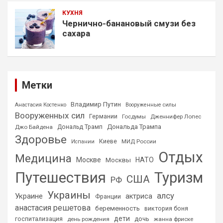
КУХНЯ
Чернично-банановый смузи без
сахара
Метки
Владимир Путин
Анастасия Костенко
Вооруженные силы
Вооруженных сил
Германии
Госдумы
Дженнифер Лопес
Дональда Трампа
Джо Байдена
Дональд Трамп
Здоровье
Киеве
МИД России
Испании
Отдых
Медицина
Москве
НАТО
Москвы
Путешествия
Туризм
США
РФ
Украины
алсу
Украине
актриса
Франции
анастасия решетова
беременность
виктория боня
дети
дочь
госпитализация
день рождения
жанна фриске