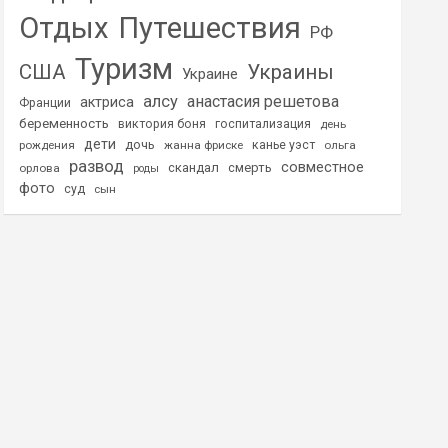
Отдых
Путешествия
РФ
Туризм
США
Украины
Украине
алсу
анастасия решетова
актриса
Франции
беременность
виктория боня
госпитализация
день
дети
дочь
рождения
жанна фриске
канье уэст
ольга
развод
совместное
скандал
смерть
орлова
роды
фото
суд
сын