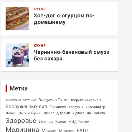
КУХНЯ
Хот-дог с огурцом по-
домашнему
КУХНЯ
Чернично-банановый смузи
без сахара
Метки
Владимир Путин
Анастасия Костенко
Вооруженные силы
Вооруженных сил
Германии
Госдумы
Дженнифер
Дональда Трампа
Лопес
Джо Байдена
Дональд Трамп
Здоровье
Киеве
МИД России
Испании
Медицина
Москве
НАТО
Москвы