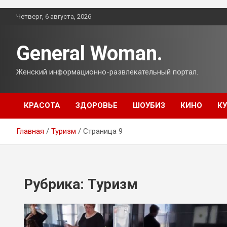
Перейти
Четверг, 6 августа, 2026
к
содержимому
General Woman.
Женский информационно-развлекательный портал.
КРАСОТА
ЗДОРОВЬЕ
ШОУБИЗ
КИНО
К
Главная
Туризм
Страница 9
Рубрика:
Туризм