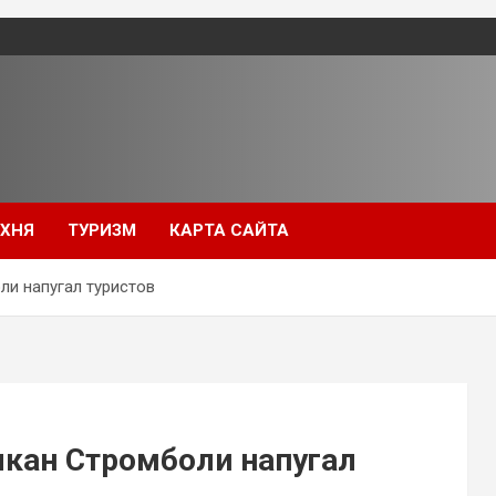
УХНЯ
ТУРИЗМ
КАРТА САЙТА
ли напугал туристов
лкан Стромболи напугал