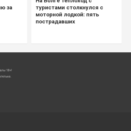
На Волге теплоход с
ю за
туристами столкнулся с
моторной лодкой: пять
пострадавших
алы 18+!
ательна.