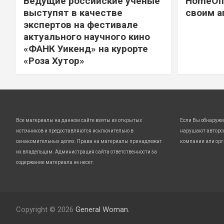
Ведущие российские ученые
HomeOff
выступят в качестве
своим а
экспертов на фестивале
актуального научного кино
«ФАНК Уикенд» на курорте
«Роза Хутор»
Все материалы на данном сайте взяты из открытых
Если Вы обнаружи
источников и предоставляются исключительно в
нарушают авторс
ознакомительных целях. Права на материалы принадлежат
компании или орг
их владельцам. Администрация сайта ответственности за
содержание материала не несет.
Copyright © 2026
General Woman.