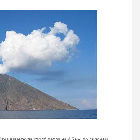
тна взметнула столб пепла на 4,5 км, по склонам