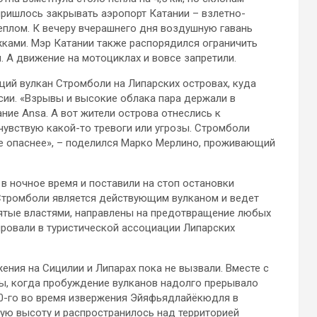
 пришлось закрывать аэропорт Катании – взлетно-
еплом. К вечеру вчерашнего дня воздушную гавань
жками. Мэр Катании также распорядился ограничить
. А движение на мотоциклах и вовсе запретили.
щий вулкан Стромболи на Липарских островах, куда
сии. «Взрывы и высокие облака пара держали в
ние Ansa. А вот жители острова отнеслись к
чувствую какой-то тревоги или угрозы. Стромболи
де опаснее», – поделился Марко Мерлино, проживающий
 в ночное время и поставили на стоп остановки
 Стромболи является действующим вулканом и ведет
ятые властями, направлены на предотвращение любых
ировали в туристической ассоциации Липарских
ения на Сицилии и Липарах пока не вызвали. Вместе с
ы, когда пробуждение вулканов надолго прерывало
10-го во время извержения Эйяфьядлайёкюдля в
ую высоту и распространилось над территорией