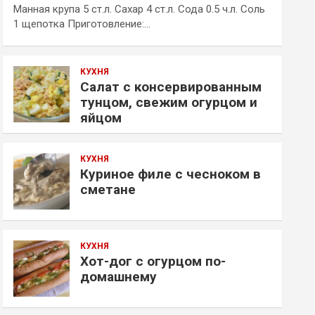
Манная крупа 5 ст.л. Сахар 4 ст.л. Сода 0.5 ч.л. Соль
1 щепотка Приготовление:…
КУХНЯ
Салат с консервированным
тунцом, свежим огурцом и
яйцом
КУХНЯ
Куриное филе с чесноком в
сметане
КУХНЯ
Хот-дог с огурцом по-
домашнему