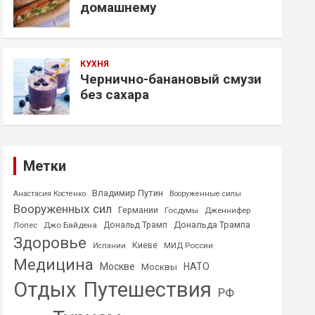
домашнему
КУХНЯ
Чернично-банановый смузи
без сахара
Метки
Владимир Путин
Анастасия Костенко
Вооруженные силы
Вооруженных сил
Германии
Госдумы
Дженнифер
Дональда Трампа
Лопес
Джо Байдена
Дональд Трамп
Здоровье
Киеве
МИД России
Испании
Медицина
Москве
НАТО
Москвы
Отдых
Путешествия
РФ