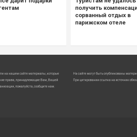
ice дарит подарки
Туристам не удалось
гентам
получить компенсаци
сорванный отдых в
парижском отеле
ли на нашем сайте материалы, которые
На сайте могут быть опубликованы матери
кие права, принадлежащие Вам, Вашей
При цитировании ссылка на источник обяз
анизации, пожалуйста, сообщите нам.