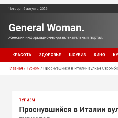
Перейти
Четверг, 6 августа, 2026
к
содержимому
General Woman.
Женский информационно-развлекательный портал.
КРАСОТА
ЗДОРОВЬЕ
ШОУБИЗ
КИНО
К
Главная
Туризм
Проснувшийся в Италии вулкан Стромбо
ТУРИЗМ
Проснувшийся в Италии ву