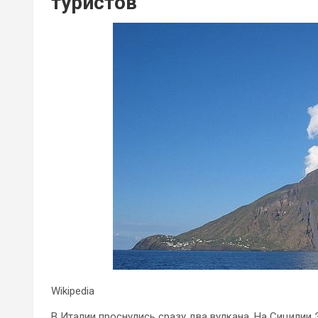
туристов
Wikipedia
В Италии проснулись сразу два вулкана. На Сицилии Э