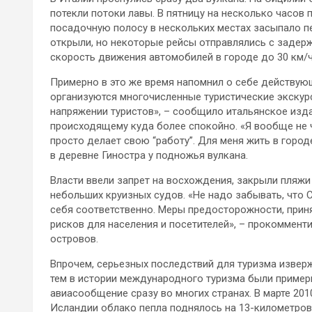
потекли потоки лавы. В пятницу на несколько часов
посадочную полосу в нескольких местах засыпало п
открыли, но некоторые рейсы отправлялись с задер
скорость движения автомобилей в городе до 30 км/ч
Примерно в это же время напомнил о себе действую
организуются многочисленные туристические экскур
напряжении туристов», – сообщило итальянское изда
происходящему куда более спокойно. «Я вообще не 
просто делает свою “работу”. Для меня жить в горо
в деревне Гиностра у подножья вулкана.
Власти ввели запрет на восхождения, закрыли пляжи
небольших круизных судов. «Не надо забывать, что
себя соответственно. Меры предосторожности, прин
рисков для населения и посетителей», – прокоммент
островов.
Впрочем, серьезных последствий для туризма изверж
тем в истории международного туризма были пример
авиасообщение сразу во многих странах. В марте 20
Исландии облако пепла поднялось на 13-километров