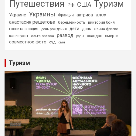
Путешествия
Туризм
США
РФ
Украины
алсу
Украине
актриса
Франции
анастасия решетова
беременность
виктория боня
дети
дочь
госпитализация
день рождения
жанна фриске
развод
скандал
смерть
канье уэст
ольга орлова
роды
совместное фото
суд
сын
Туризм