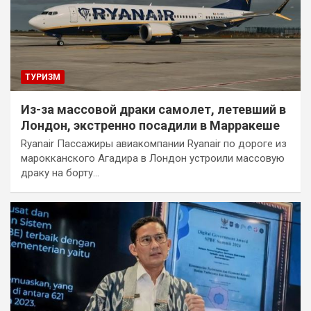
ТУРИЗМ
Из-за массовой драки самолет, летевший в
Лондон, экстренно посадили в Марракеше
Ryanair Пассажиры авиакомпании Ryanair по дороге из
марокканского Агадира в Лондон устроили массовую
драку на борту…