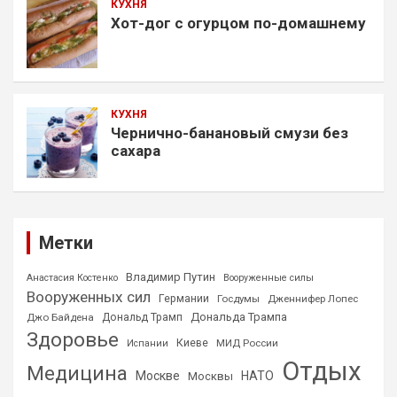
КУХНЯ
Хот-дог с огурцом по-домашнему
КУХНЯ
Чернично-банановый смузи без
сахара
Метки
Владимир Путин
Анастасия Костенко
Вооруженные силы
Вооруженных сил
Германии
Госдумы
Дженнифер Лопес
Дональда Трампа
Джо Байдена
Дональд Трамп
Здоровье
Киеве
МИД России
Испании
Отдых
Медицина
Москве
НАТО
Москвы