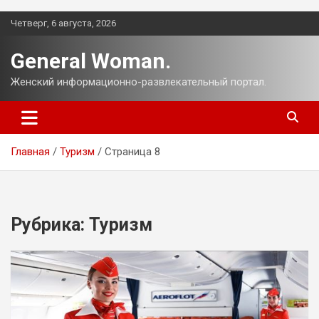
Перейти
Четверг, 6 августа, 2026
к
содержимому
General Woman.
Женский информационно-развлекательный портал.
Главная
Туризм
Страница 8
Рубрика:
Туризм