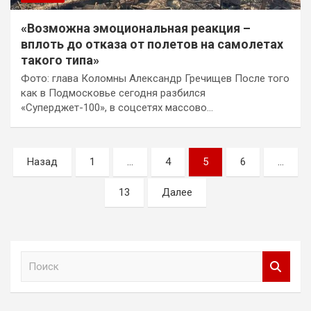
«Возможна эмоциональная реакция –
вплоть до отказа от полетов на самолетах
такого типа»
Фото: глава Коломны Александр Гречищев После того
как в Подмосковье сегодня разбился
«Суперджет-100», в соцсетях массово…
Пагинация
Назад
1
…
4
5
6
…
записей
13
Далее
П
о
и
с