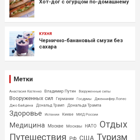
Хот-дог с огурцом по-домашнему
КУХНЯ
Чернично-банановый смузи без
сахара
Метки
Владимир Путин
Анастасия Костенко
Вооруженные силы
Вооруженных сил
Германии
Госдумы
Дженнифер Лопес
Дональда Трампа
Джо Байдена
Дональд Трамп
Здоровье
Киеве
МИД России
Испании
Отдых
Медицина
Москве
НАТО
Москвы
Путешествия
Туризм
США
РФ