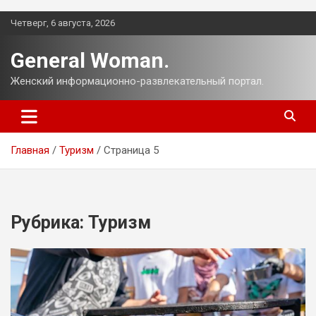
Перейти
Четверг, 6 августа, 2026
к
содержимому
General Woman.
Женский информационно-развлекательный портал.
Главная
Туризм
Страница 5
Рубрика:
Туризм