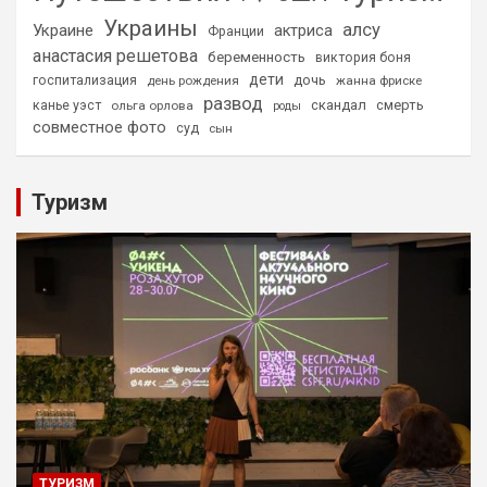
Украины
алсу
Украине
актриса
Франции
анастасия решетова
беременность
виктория боня
дети
дочь
госпитализация
день рождения
жанна фриске
развод
скандал
смерть
канье уэст
ольга орлова
роды
совместное фото
суд
сын
Туризм
ТУРИЗМ