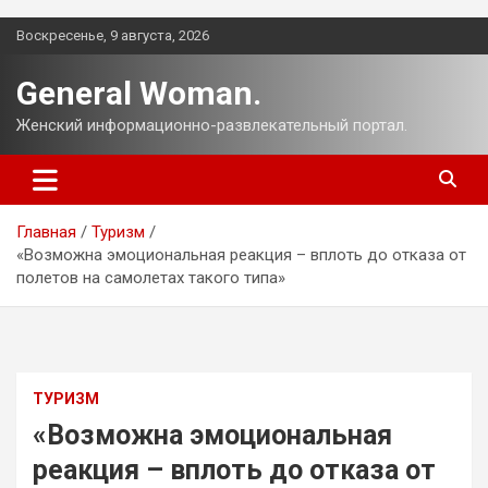
Перейти
Воскресенье, 9 августа, 2026
к
содержимому
General Woman.
Женский информационно-развлекательный портал.
Главная
Туризм
«Возможна эмоциональная реакция – вплоть до отказа от
полетов на самолетах такого типа»
ТУРИЗМ
«Возможна эмоциональная
реакция – вплоть до отказа от