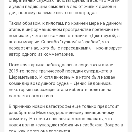
оперативных службах, пилоты сделали все, что могли,
и увели падающий самолет в лес от жилых домов и
дач, поэтому на земле никто не пострадал.
Таким образом, к пилотам, по крайней мере на данном
этапе, в информационном пространстве претензий не
возникает, чего не скажешь о технике. «Джет сухой, а
штаны мокрые. Спасибо “туркам” и “арабам”, что
перевозят нас, хотя бы с пересадками», – иронизирует
автор одного из комментариев.
Похожая картина наблюдалась в соцсетях и в мае
2019-го после трагической посадки суперджета в
Шереметьево. И хотя виновным в итоге был назван
командир воздушного судна – Денис Евдокимов,
некоторые пассажиры стали избегать полетов на
самолетах этого типа.
В причинах новой катастрофы еще только предстоит
разобраться Межгосударственному авиационному
комитету. Но почти наверняка можно сказать, что
новая волна «суперджетобоязни» неизбежна. Вопрос в
том, как долго она продлится.