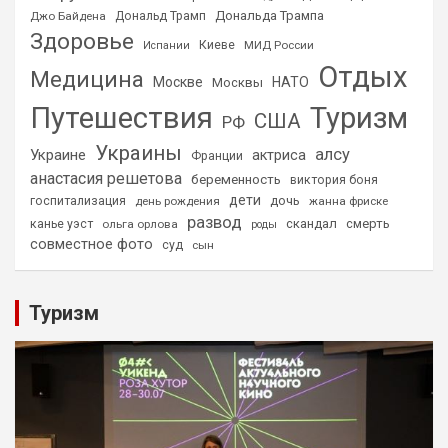
Дональда Трампа
Джо Байдена
Дональд Трамп
Здоровье
Киеве
МИД России
Испании
Отдых
Медицина
Москве
НАТО
Москвы
Путешествия
Туризм
США
РФ
Украины
алсу
Украине
актриса
Франции
анастасия решетова
беременность
виктория боня
дети
дочь
госпитализация
день рождения
жанна фриске
развод
скандал
смерть
канье уэст
ольга орлова
роды
совместное фото
суд
сын
Туризм