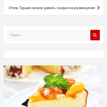
Отели Турции начали давать скидки на размещение
П
о
и
с
к