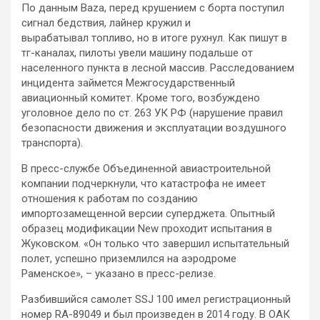
По данным Baza, перед крушением с борта поступил
сигнал бедствия, лайнер кружил и
вырабатывал топливо, но в итоге рухнул. Как пишут в
тг-каналах, пилоты увели машину подальше от
населенного пункта в лесной массив. Расследованием
инцидента займется Межгосударственный
авиационный комитет. Кроме того, возбуждено
уголовное дело по ст. 263 УК РФ (нарушение правил
безопасности движения и эксплуатации воздушного
транспорта).
В пресс-службе Объединенной авиастроительной
компании подчеркнули, что катастрофа не имеет
отношения к работам по созданию
импортозамещенной версии суперджета. Опытный
образец модификации New проходит испытания в
Жуковском. «Он только что завершил испытательный
полет, успешно приземлился на аэродроме
Раменское», – указано в пресс-релизе.
Разбившийся самолет SSJ 100 имел регистрационный
номер RA-89049 и был произведен в 2014 году. В ОАК