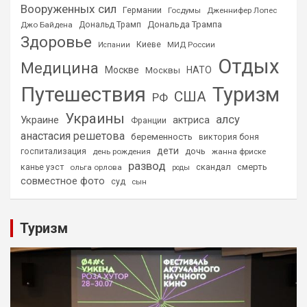
Вооруженных сил
Германии
Госдумы
Дженнифер Лопес
Дональда Трампа
Джо Байдена
Дональд Трамп
Здоровье
Киеве
МИД России
Испании
Отдых
Медицина
Москве
НАТО
Москвы
Путешествия
Туризм
США
РФ
Украины
алсу
Украине
актриса
Франции
анастасия решетова
беременность
виктория боня
дети
дочь
госпитализация
день рождения
жанна фриске
развод
скандал
смерть
канье уэст
ольга орлова
роды
совместное фото
суд
сын
Туризм