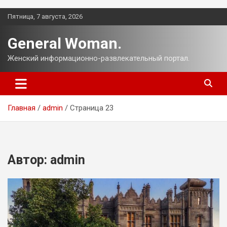
Перейти
Пятница, 7 августа, 2026
к
содержимому
General Woman.
Женский информационно-развлекательный портал.
Главная
admin
Страница 23
Автор:
admin