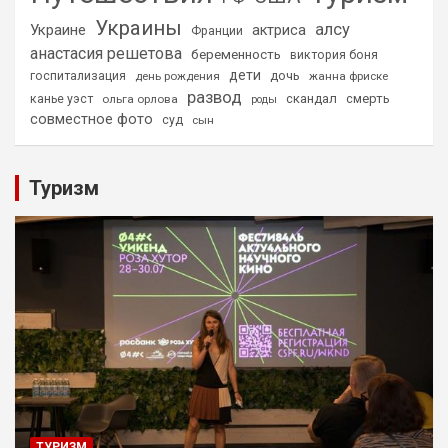
Украины
алсу
Украине
актриса
Франции
анастасия решетова
беременность
виктория боня
дети
дочь
госпитализация
день рождения
жанна фриске
развод
скандал
смерть
канье уэст
ольга орлова
роды
совместное фото
суд
сын
Туризм
ТУРИЗМ