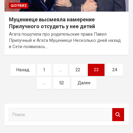
ШОУБИЗ
Муцениеце высмеяла намерение
Прилучного отсудить у нее детей
Агата пошутила про родительские права Павел
Прилучный и Агата Муцениеце Несколько дней назад
в Сети появилась…
Пагинация
Назад
1
…
22
23
24
записей
…
52
Далее
П
о
и
с