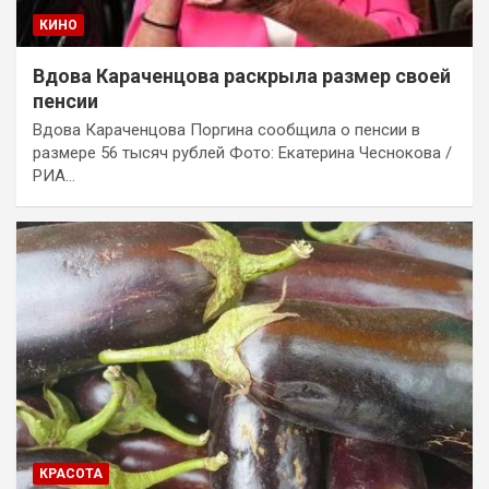
КИНО
Вдова Караченцова раскрыла размер своей
пенсии
Вдова Караченцова Поргина сообщила о пенсии в
размере 56 тысяч рублей Фото: Екатерина Чеснокова /
РИА…
КРАСОТА