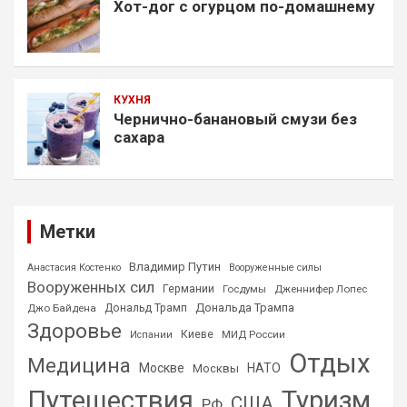
Хот-дог с огурцом по-домашнему
КУХНЯ
Чернично-банановый смузи без
сахара
Метки
Владимир Путин
Анастасия Костенко
Вооруженные силы
Вооруженных сил
Германии
Госдумы
Дженнифер Лопес
Дональда Трампа
Джо Байдена
Дональд Трамп
Здоровье
Киеве
МИД России
Испании
Отдых
Медицина
Москве
НАТО
Москвы
Путешествия
Туризм
США
РФ