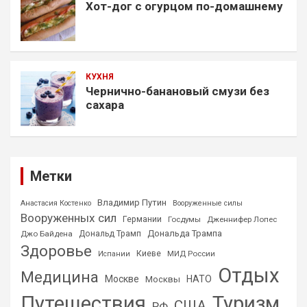
Хот-дог с огурцом по-домашнему
КУХНЯ
Чернично-банановый смузи без
сахара
Метки
Владимир Путин
Анастасия Костенко
Вооруженные силы
Вооруженных сил
Германии
Госдумы
Дженнифер Лопес
Дональда Трампа
Джо Байдена
Дональд Трамп
Здоровье
Киеве
МИД России
Испании
Отдых
Медицина
Москве
НАТО
Москвы
Путешествия
Туризм
США
РФ