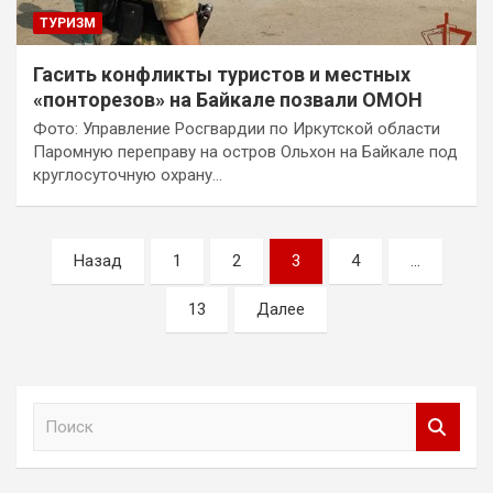
ТУРИЗМ
Гасить конфликты туристов и местных
«понторезов» на Байкале позвали ОМОН
Фото: Управление Росгвардии по Иркутской области
Паромную переправу на остров Ольхон на Байкале под
круглосуточную охрану…
Пагинация
Назад
1
2
3
4
…
записей
13
Далее
П
о
и
с