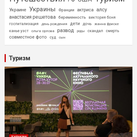
Украины
алсу
Украине
актриса
Франции
анастасия решетова
беременность
виктория боня
дети
дочь
госпитализация
день рождения
жанна фриске
развод
скандал
смерть
канье уэст
ольга орлова
роды
совместное фото
суд
сын
Туризм