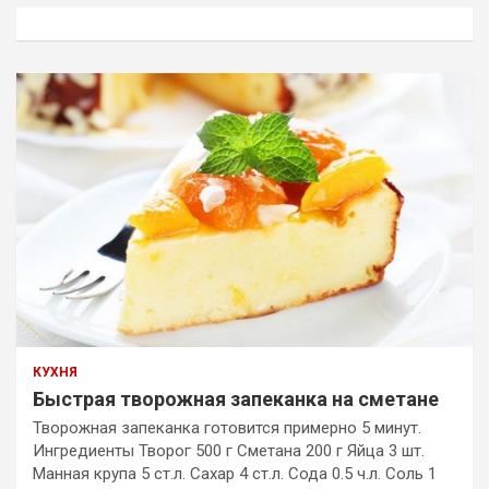
к
КУХНЯ
Быстрая творожная запеканка на сметане
Творожная запеканка готовится примерно 5 минут.
Ингредиенты Творог 500 г Сметана 200 г Яйца 3 шт.
Манная крупа 5 ст.л. Сахар 4 ст.л. Сода 0.5 ч.л. Соль 1