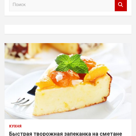
П
о
и
с
к
КУХНЯ
Быстрая творожная запеканка на сметане