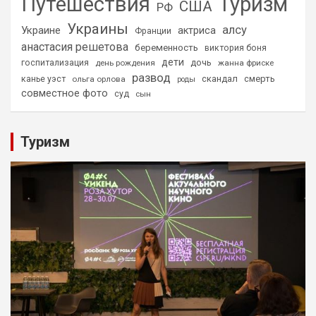
Путешествия
Туризм
США
РФ
Украины
алсу
Украине
актриса
Франции
анастасия решетова
беременность
виктория боня
дети
дочь
госпитализация
день рождения
жанна фриске
развод
скандал
смерть
канье уэст
ольга орлова
роды
совместное фото
суд
сын
Туризм