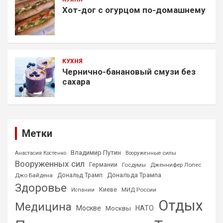
Хот-дог с огурцом по-домашнему
КУХНЯ
Чернично-банановый смузи без
сахара
Метки
Владимир Путин
Анастасия Костенко
Вооруженные силы
Вооруженных сил
Германии
Госдумы
Дженнифер Лопес
Дональда Трампа
Джо Байдена
Дональд Трамп
Здоровье
Киеве
МИД России
Испании
Отдых
Медицина
Москве
НАТО
Москвы