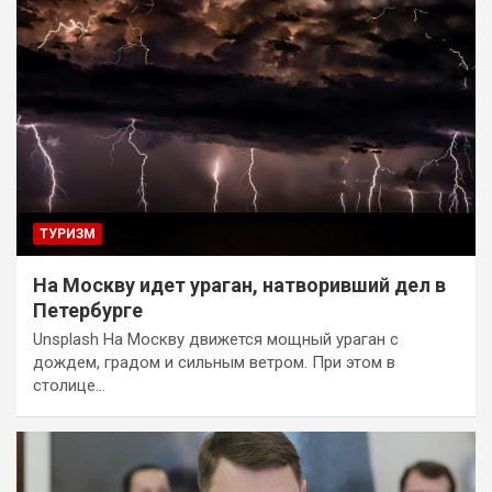
ТУРИЗМ
На Москву идет ураган, натворивший дел в
Петербурге
Unsplash На Москву движется мощный ураган с
дождем, градом и сильным ветром. При этом в
столице…