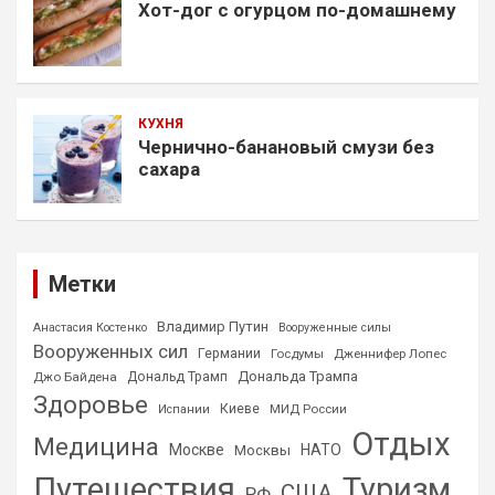
Хот-дог с огурцом по-домашнему
КУХНЯ
Чернично-банановый смузи без
сахара
Метки
Владимир Путин
Анастасия Костенко
Вооруженные силы
Вооруженных сил
Германии
Госдумы
Дженнифер Лопес
Дональда Трампа
Джо Байдена
Дональд Трамп
Здоровье
Киеве
МИД России
Испании
Отдых
Медицина
Москве
НАТО
Москвы
Путешествия
Туризм
США
РФ