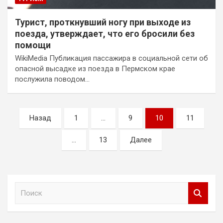
Турист, проткнувший ногу при выходе из
поезда, утверждает, что его бросили без
помощи
WikiMedia Публикация пассажира в социальной сети об
опасной высадке из поезда в Пермском крае
послужила поводом…
Пагинация
Назад
1
…
9
10
11
записей
…
13
Далее
П
о
и
с