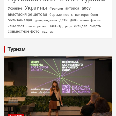
Украины
алсу
Украине
актриса
Франции
анастасия решетова
беременность
виктория боня
дети
дочь
госпитализация
день рождения
жанна фриске
развод
скандал
смерть
канье уэст
ольга орлова
роды
совместное фото
суд
сын
Туризм