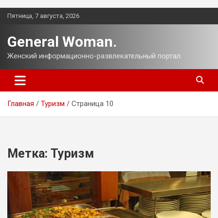
Перейти
Пятница, 7 августа, 2026
к
содержимому
General Woman.
Женский информационно-развлекательный портал.
Главная
Туризм
Страница 10
Метка:
Туризм