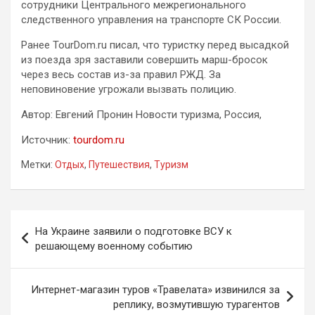
сотрудники Центрального межрегионального
следственного управления на транспорте СК России.
Ранее TourDom.ru писал, что туристку перед высадкой
из поезда зря заставили совершить марш-бросок
через весь состав из-за правил РЖД. За
неповиновение угрожали вызвать полицию.
Автор: Евгений Пронин Новости туризма, Россия,
Источник:
tourdom.ru
Метки:
Отдых
,
Путешествия
,
Туризм
Навигация
На Украине заявили о подготовке ВСУ к
по
решающему военному событию
записям
Интернет-магазин туров «Травелата» извинился за
реплику, возмутившую турагентов