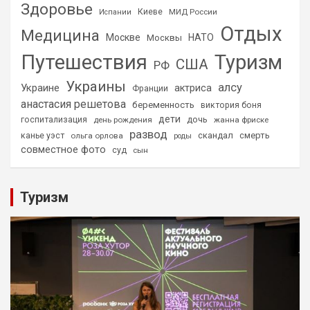
Здоровье
Киеве
МИД России
Испании
Отдых
Медицина
Москве
НАТО
Москвы
Путешествия
Туризм
США
РФ
Украины
алсу
Украине
актриса
Франции
анастасия решетова
беременность
виктория боня
дети
дочь
госпитализация
день рождения
жанна фриске
развод
скандал
смерть
канье уэст
ольга орлова
роды
совместное фото
суд
сын
Туризм