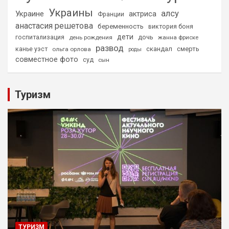
Украины
алсу
Украине
актриса
Франции
анастасия решетова
беременность
виктория боня
дети
дочь
госпитализация
день рождения
жанна фриске
развод
скандал
смерть
канье уэст
ольга орлова
роды
совместное фото
суд
сын
Туризм
ТУРИЗМ