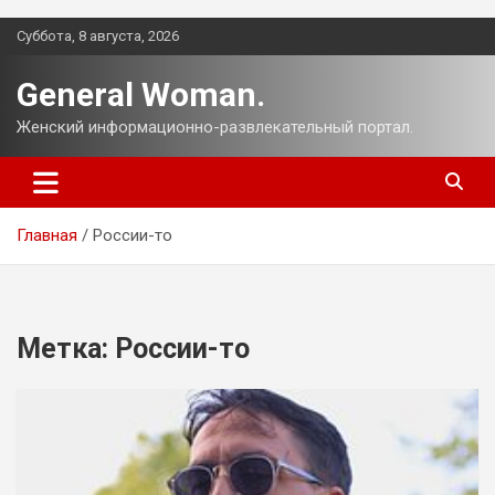
Перейти
Суббота, 8 августа, 2026
к
содержимому
General Woman.
Женский информационно-развлекательный портал.
Главная
России-то
Метка:
России-то