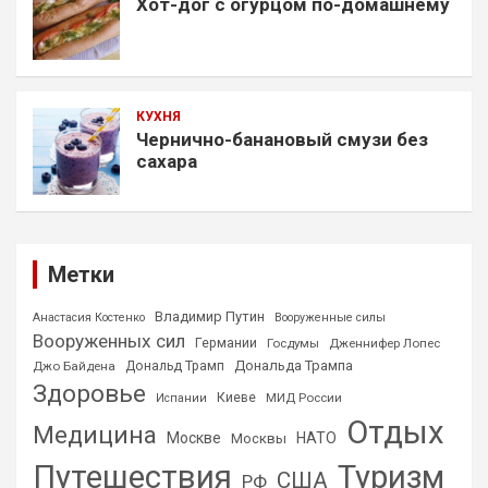
Хот-дог с огурцом по-домашнему
КУХНЯ
Чернично-банановый смузи без
сахара
Метки
Владимир Путин
Анастасия Костенко
Вооруженные силы
Вооруженных сил
Германии
Госдумы
Дженнифер Лопес
Дональда Трампа
Джо Байдена
Дональд Трамп
Здоровье
Киеве
МИД России
Испании
Отдых
Медицина
Москве
НАТО
Москвы
Путешествия
Туризм
США
РФ