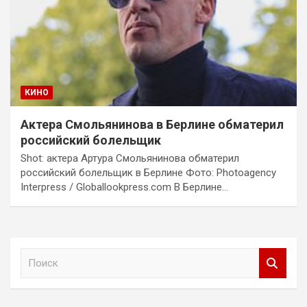
КИНО
Актера Смольянинова в Берлине обматерил
российский болельщик
Shot: актера Артура Смольянинова обматерил
российский болельщик в Берлине Фото: Photoagency
Interpress / Globallookpress.com В Берлине…
П
о
и
с