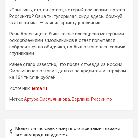
«Слышишь, это ты артист, который все визжит против
России-то? Овца ты тупорылая, сиди здесь, бомжуй.
Фуфлыжник», — заявил артисту россиянин.
Речь болельщика была также испещрена матерными
оскорблениями. Смольянинов в ответ попытался
наброситься на обидчика, но был остановлен своими
спутниками.
Ранее стало известно, что после отъезда из России
Смольянинов оставил долгов по кредитам и штрафам
на 164 тысячи рублей.
Источник:
lenta.ru
Метки:
Артура Смольянинова
,
Берлине
,
России-то
Навигация
Может ли человек чихнуть с открытыми глазами:
по
это вам вряд ли удастся