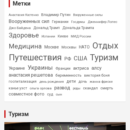
Метки
Владимир Путин
Анастасия Костенко
Вооруженные силы
Вооруженных сил
Германии
Госдумы
Дженнифер Лопес
Дональда Трампа
Джо Байдена
Дональд Трамп
Здоровье
Киеве
МИД России
Испании
Отдых
Медицина
Москве
НАТО
Москвы
Путешествия
Туризм
США
РФ
Украины
алсу
Украине
актриса
Франции
анастасия решетова
беременность
виктория боня
дети
дочь
госпитализация
день рождения
жанна фриске
развод
скандал
смерть
канье уэст
ольга орлова
роды
совместное фото
суд
сын
Туризм