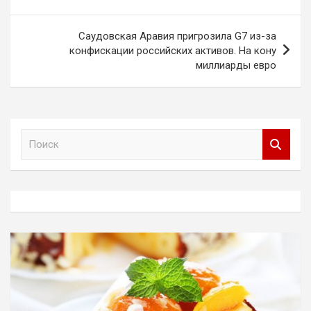
записям
Саудовская Аравия пригрозила G7 из-за
конфискации российских активов. На кону
миллиарды евро
П
о
и
с
к