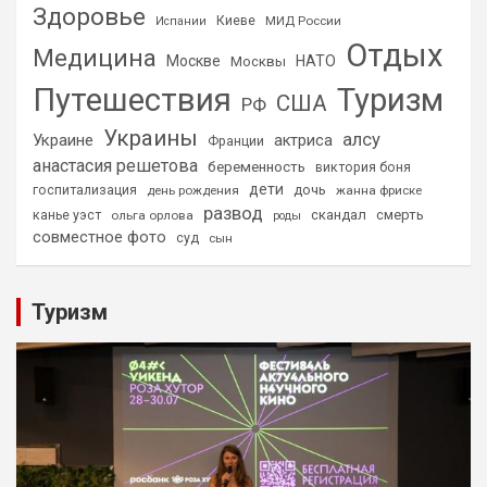
Здоровье
Киеве
МИД России
Испании
Отдых
Медицина
Москве
НАТО
Москвы
Путешествия
Туризм
США
РФ
Украины
алсу
Украине
актриса
Франции
анастасия решетова
беременность
виктория боня
дети
дочь
госпитализация
день рождения
жанна фриске
развод
скандал
смерть
канье уэст
ольга орлова
роды
совместное фото
суд
сын
Туризм