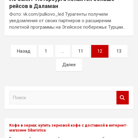
рейсов в Даламан
Фото: vk.com/pulkovo_led Турагенты получили
уведомления от своих партнеров о расширении
полетной программы на Эгейское побережье Турции…
Пагинация
Назад
1
…
11
12
13
записей
Далее
П
о
и
с
к
Кофе в зернах: купить зерновой кофе с доставкой в интернет-
магазине Sibaristica