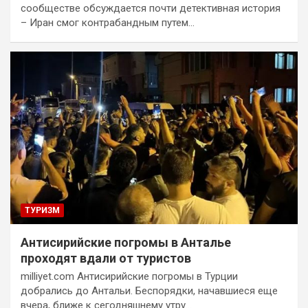
сообществе обсуждается почти детективная история
– Иран смог контрабандным путем…
ТУРИЗМ
Антисирийские погромы в Анталье
проходят вдали от туристов
milliyet.com Антисирийские погромы в Турции
добрались до Антальи. Беспорядки, начавшиеся еще
вчера, ближе к сегодняшнему утру…