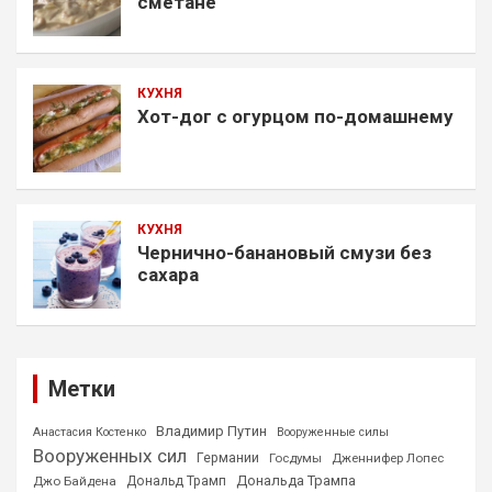
сметане
КУХНЯ
Хот-дог с огурцом по-домашнему
КУХНЯ
Чернично-банановый смузи без
сахара
Метки
Владимир Путин
Анастасия Костенко
Вооруженные силы
Вооруженных сил
Германии
Госдумы
Дженнифер Лопес
Дональда Трампа
Джо Байдена
Дональд Трамп