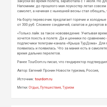
закуски во время полета, заработала с 1 июля. Но дл
Напомним: до прошлого мая лоукостер летал совсем 
самолет, а начиная с нынешней весны стал обещать, 
На борту перевозчик предлагает горячие и холодные 
от 300 руб. Сложнее сэндвичей, салатов и десертов 
«Только лайк за такое нововведение. Учитывая время
хочется поесть в полете. Да и ценники по сравнени
подписчики телеграм-канала «Крыша ТурДома». Для м
появилась и появилась. Что за мания есть в самолет
время дальних перелетов.
Ранее TourDom.ru писал, что гендиректор подтвердил
Автор: Евгений Пронин Новости туризма, Россия,
Источник:
tourdom.ru
Метки:
Отдых
,
Путешествия
,
Туризм