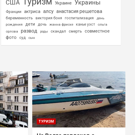
Туризм
США
Украины
Украине
алсу
анастасия решетова
актриса
Франции
беременность
виктория боня
госпитализация
день
дети
дочь
рождения
жанна фриске
канье уэст
ольга
развод
совместное
скандал
смерть
орлова
роды
фото
суд
сын
ТУРИЗМ