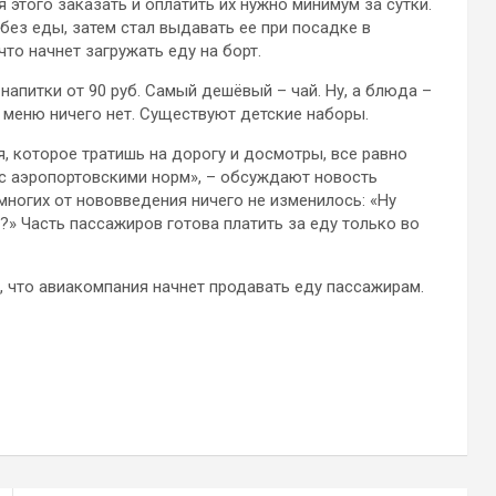
я этого заказать и оплатить их нужно минимум за сутки.
без еды, затем стал выдавать ее при посадке в
что начнет загружать еду на борт.
напитки от 90 руб. Самый дешёвый – чай. Ну, а блюда –
в меню ничего нет. Существуют детские наборы.
, которое тратишь на дорогу и досмотры, все равно
ю с аэропортовскими норм», – обсуждают новость
ногих от нововведения ничего не изменилось: «Ну
е?» Часть пассажиров готова платить за еду только во
, что авиакомпания начнет продавать еду пассажирам.