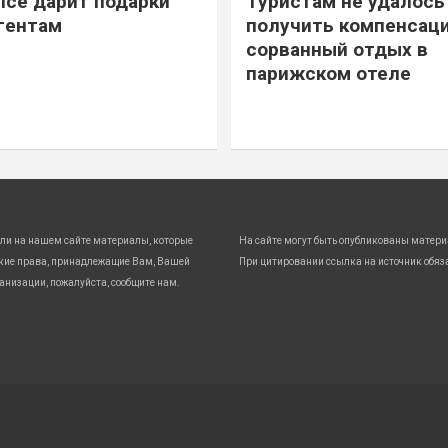
ice дарит подарки
Туристам не удалось
гентам
получить компенсаци
сорванный отдых в
парижском отеле
ли на нашем сайте материалы, которые
На сайте могут быть опубликованы матери
кие права, принадлежащие Вам, Вашей
При цитировании ссылка на источник обяз
анизации, пожалуйста, сообщите нам.