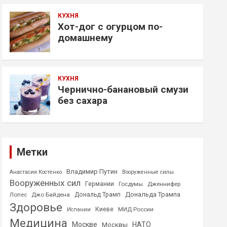
КУХНЯ
Хот-дог с огурцом по-
домашнему
КУХНЯ
Чернично-банановый смузи
без сахара
Метки
Владимир Путин
Анастасия Костенко
Вооруженные силы
Вооруженных сил
Германии
Госдумы
Дженнифер
Дональда Трампа
Лопес
Джо Байдена
Дональд Трамп
Здоровье
Киеве
МИД России
Испании
Медицина
Москве
НАТО
Москвы