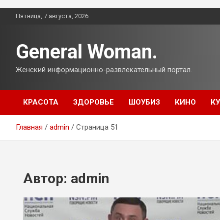
Перейти
Пятница, 7 августа, 2026
к
содержимому
General Woman.
Женский информационно-развлекательный портал.
КРАСОТА
ЗДОРОВЬЕ
ШОУБИЗ
КИНО
К
Главная
admin
Страница 51
Автор:
admin