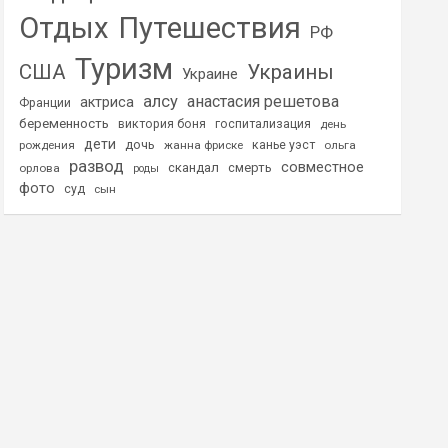
Отдых
Путешествия
РФ
Туризм
США
Украины
Украине
алсу
анастасия решетова
актриса
Франции
беременность
виктория боня
госпитализация
день
дети
дочь
рождения
жанна фриске
канье уэст
ольга
развод
совместное
скандал
смерть
орлова
роды
фото
суд
сын