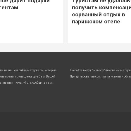
ice дарит подарки
Туристам не удалось
гентам
получить компенсаци
сорванный отдых в
парижском отеле
ли на нашем сайте материалы, которые
На сайте могут быть опубликованы матери
кие права, принадлежащие Вам, Вашей
При цитировании ссылка на источник обяз
анизации, пожалуйста, сообщите нам.