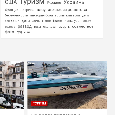
Туризм
США
Украины
Украине
алсу
анастасия решетова
актриса
Франции
беременность
виктория боня
госпитализация
день
дети
дочь
рождения
жанна фриске
канье уэст
ольга
развод
совместное
скандал
смерть
орлова
роды
фото
суд
сын
ТУРИЗМ