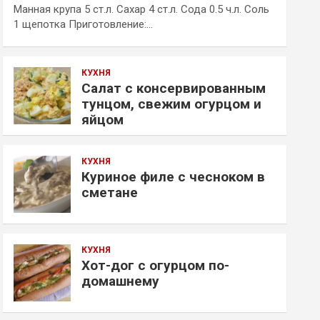
Манная крупа 5 ст.л. Сахар 4 ст.л. Сода 0.5 ч.л. Соль
1 щепотка Приготовление:…
КУХНЯ
Салат с консервированным
тунцом, свежим огурцом и
яйцом
КУХНЯ
Куриное филе с чесноком в
сметане
КУХНЯ
Хот-дог с огурцом по-
домашнему