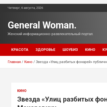
Перейти
Четверг, 6 августа, 2026
к
содержимому
General Woman.
Женский информационно-развлекательный портал.
КРАСОТА
ЗДОРОВЬЕ
ШОУБИЗ
КИНО
К
Главная
Кино
Звезда «Улиц разбитых фонарей» публичн
КИНО
Звезда «Улиц разбитых фон