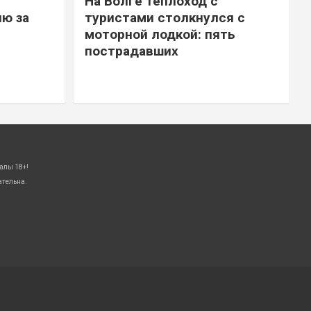
На Волге теплоход с
ю за
туристами столкнулся с
моторной лодкой: пять
пострадавших
алы 18+!
ательна.