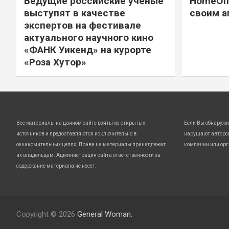
Ведущие российские ученые
HomeOff
выступят в качестве
своим а
экспертов на фестивале
актуального научного кино
«ФАНК Уикенд» на курорте
«Роза Хутор»
Все материалы на данном сайте взяты из открытых
Если Вы обнаружи
источников и предоставляются исключительно в
нарушают авторс
ознакомительных целях. Права на материалы принадлежат
компании или орг
их владельцам. Администрация сайта ответственности за
содержание материала не несет.
Copyright © 2026
General Woman.