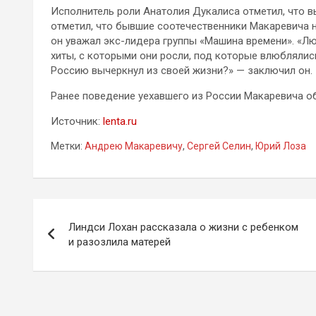
Исполнитель роли Анатолия Дукалиса отметил, что в
отметил, что бывшие соотечественники Макаревича н
он уважал экс-лидера группы «Машина времени». «Лю
хиты, с которыми они росли, под которые влюблялись,
Россию вычеркнул из своей жизни?» — заключил он.
Ранее поведение уехавшего из России Макаревича о
Источник:
lenta.ru
Метки:
Андрею Макаревичу
,
Сергей Селин
,
Юрий Лоза
Навигация
Линдси Лохан рассказала о жизни с ребенком
по
и разозлила матерей
записям