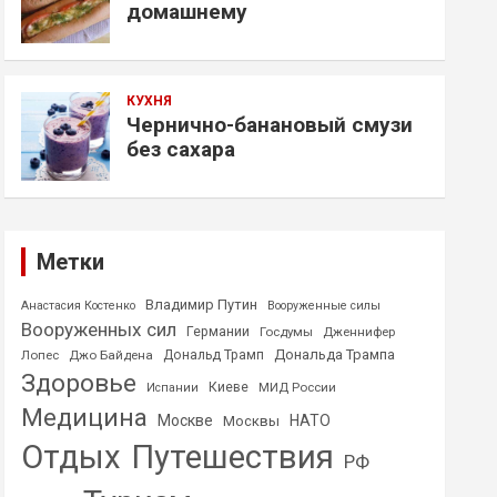
домашнему
КУХНЯ
Чернично-банановый смузи
без сахара
Метки
Владимир Путин
Анастасия Костенко
Вооруженные силы
Вооруженных сил
Германии
Госдумы
Дженнифер
Дональда Трампа
Лопес
Джо Байдена
Дональд Трамп
Здоровье
Киеве
МИД России
Испании
Медицина
Москве
НАТО
Москвы
Отдых
Путешествия
РФ