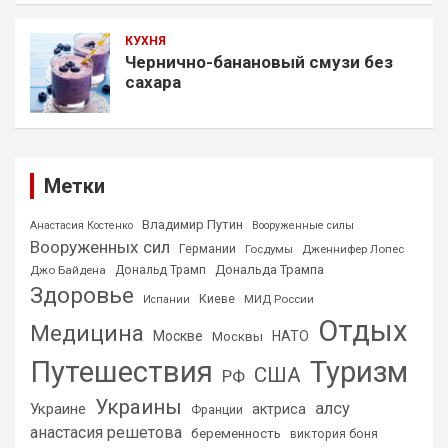
КУХНЯ
Чернично-банановый смузи без
сахара
Метки
Владимир Путин
Анастасия Костенко
Вооруженные силы
Вооруженных сил
Германии
Госдумы
Дженнифер Лопес
Дональда Трампа
Джо Байдена
Дональд Трамп
Здоровье
Киеве
МИД России
Испании
Отдых
Медицина
Москве
НАТО
Москвы
Путешествия
Туризм
США
РФ
Украины
алсу
Украине
актриса
Франции
анастасия решетова
беременность
виктория боня