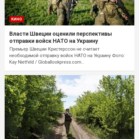
КИНО
Власти Швеции оценили перспективы
отправки войск НАТО на Украину
Премьер Швеции Кристерссон не считает
необходимой отправку войск НАТО на Украину Фото:
Kay Nietfeld / Globallookpress.com…