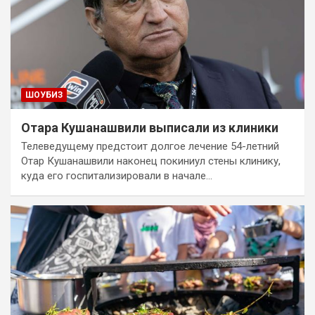
ШОУБИЗ
Отара Кушанашвили выписали из клиники
Телеведущему предстоит долгое лечение 54-летний
Отар Кушанашвили наконец покиниул стены клинику,
куда его госпитализировали в начале…