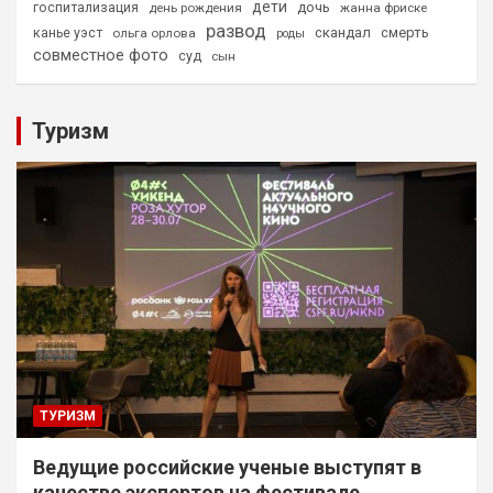
дети
дочь
госпитализация
день рождения
жанна фриске
развод
скандал
смерть
канье уэст
ольга орлова
роды
совместное фото
суд
сын
Туризм
ТУРИЗМ
Ведущие российские ученые выступят в
качестве экспертов на фестивале