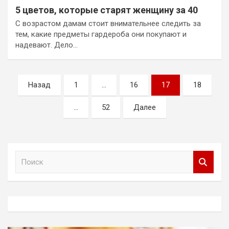
5 цветов, которые старят женщину за 40
С возрастом дамам стоит внимательнее следить за
тем, какие предметы гардероба они покупают и
надевают. Дело…
Пагинация
Назад
1
…
16
17
18
записей
…
52
Далее
П
о
и
с
к