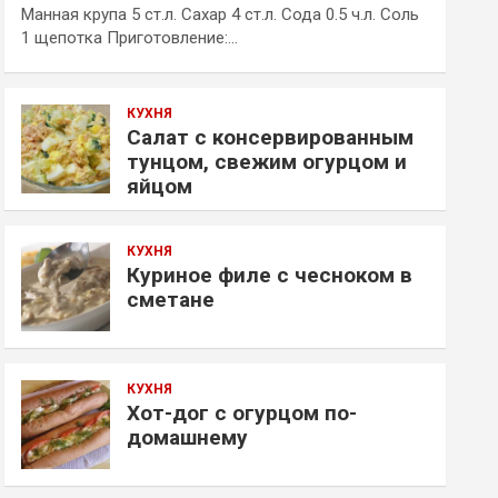
Манная крупа 5 ст.л. Сахар 4 ст.л. Сода 0.5 ч.л. Соль
1 щепотка Приготовление:…
КУХНЯ
Салат с консервированным
тунцом, свежим огурцом и
яйцом
КУХНЯ
Куриное филе с чесноком в
сметане
КУХНЯ
Хот-дог с огурцом по-
домашнему