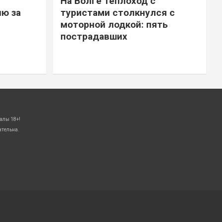
На Волге теплоход с
ю за
туристами столкнулся с
моторной лодкой: пять
пострадавших
алы 18+!
ательна.