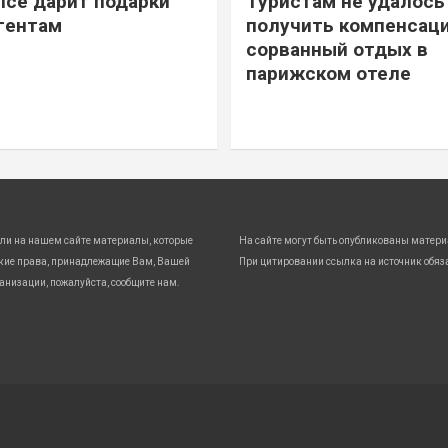
ice дарит подарки
Туристам не удалось
гентам
получить компенсаци
сорванный отдых в
парижском отеле
ли на нашем сайте материалы, которые
На сайте могут быть опубликованы матери
кие права, принадлежащие Вам, Вашей
При цитировании ссылка на источник обяз
анизации, пожалуйста, сообщите нам.