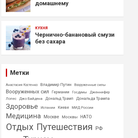
домашнему
КУХНЯ
Чернично-банановый смузи
без сахара
Метки
Владимир Путин
Анастасия Костенко
Вооруженные силы
Вооруженных сил
Германии
Госдумы
Дженнифер
Дональда Трампа
Лопес
Джо Байдена
Дональд Трамп
Здоровье
Киеве
МИД России
Испании
Медицина
Москве
НАТО
Москвы
Отдых
Путешествия
РФ