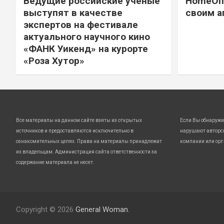
Ведущие российские ученые
HomeOff
выступят в качестве
своим а
экспертов на фестивале
актуального научного кино
«ФАНК Уикенд» на курорте
«Роза Хутор»
Все материалы на данном сайте взяты из открытых
Если Вы обнаружи
источников и предоставляются исключительно в
нарушают авторс
ознакомительных целях. Права на материалы принадлежат
компании или орг
их владельцам. Администрация сайта ответственности за
содержание материала не несет.
Copyright © 2026
General Woman.