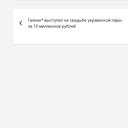
Навигация
Галкин* выступил на свадьбе украинской пары
по
за 10 миллионов рублей
записям