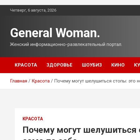
Перейти
Четверг, 6 августа, 2026
к
содержимому
General Woman.
Женский информационно-развлекательный портал.
КРАСОТА
ЗДОРОВЬЕ
ШОУБИЗ
КИНО
К
Главная
Красота
Почему могут шелушиться стопы: это н
КРАСОТА
Почему могут шелушиться с