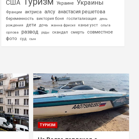
Туризм
США
Украины
Украине
алсу
анастасия решетова
актриса
Франции
беременность
виктория боня
госпитализация
день
дети
дочь
рождения
жанна фриске
канье уэст
ольга
развод
совместное
скандал
смерть
орлова
роды
фото
суд
сын
ТУРИЗМ