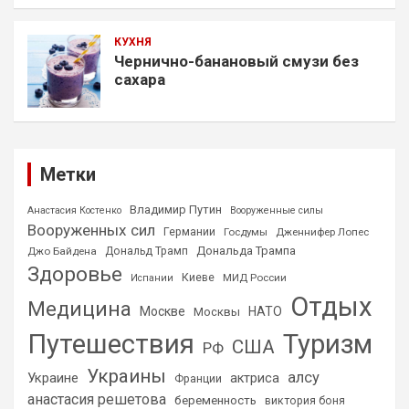
КУХНЯ
Чернично-банановый смузи без
сахара
Метки
Владимир Путин
Анастасия Костенко
Вооруженные силы
Вооруженных сил
Германии
Госдумы
Дженнифер Лопес
Дональда Трампа
Джо Байдена
Дональд Трамп
Здоровье
Киеве
МИД России
Испании
Отдых
Медицина
Москве
НАТО
Москвы
Путешествия
Туризм
США
РФ
Украины
алсу
Украине
актриса
Франции
анастасия решетова
беременность
виктория боня