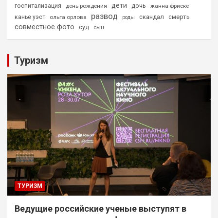
дети
дочь
госпитализация
день рождения
жанна фриске
развод
скандал
смерть
канье уэст
ольга орлова
роды
совместное фото
суд
сын
Туризм
ТУРИЗМ
Ведущие российские ученые выступят в