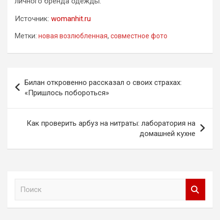
личного бренда одежды.
Источник:
womanhit.ru
Метки:
новая возлюбленная
,
совместное фото
Навигация
Билан откровенно рассказал о своих страхах:
по
«Пришлось побороться»
записям
Как проверить арбуз на нитраты: лаборатория на
домашней кухне
П
о
и
с