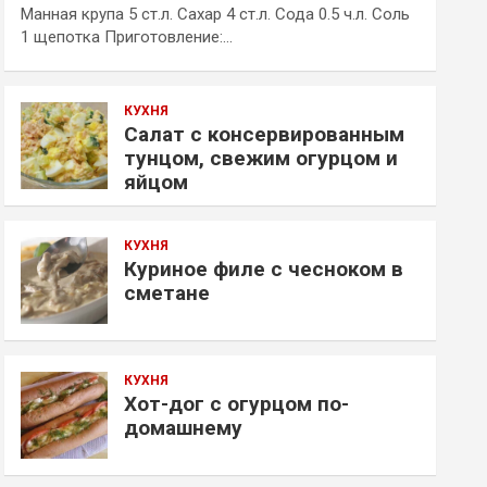
Манная крупа 5 ст.л. Сахар 4 ст.л. Сода 0.5 ч.л. Соль
1 щепотка Приготовление:…
КУХНЯ
Салат с консервированным
тунцом, свежим огурцом и
яйцом
КУХНЯ
Куриное филе с чесноком в
сметане
КУХНЯ
Хот-дог с огурцом по-
домашнему