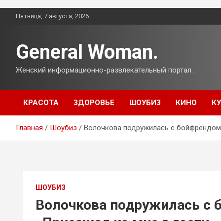
Перейти
Пятница, 7 августа, 2026
к
содержимому
General Woman.
Женский информационно-развлекательный портал.
КРАСОТА
ЗДОРОВЬЕ
ШОУБИЗ
КИНО
К
Главная
Шоубиз
Волочкова подружилась с бойфрендом 
ШОУБИЗ
Волочкова подружилась с 