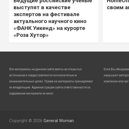
Ведущие российские ученые
HomeOff
выступят в качестве
своим а
экспертов на фестивале
актуального научного кино
«ФАНК Уикенд» на курорте
«Роза Хутор»
Все материалы на данном сайте взяты из открытых
Если Вы обнаружи
источников и предоставляются исключительно в
нарушают авторс
ознакомительных целях. Права на материалы принадлежат
компании или орг
их владельцам. Администрация сайта ответственности за
содержание материала не несет.
Copyright © 2026
General Woman.