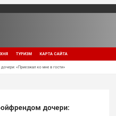
УХНЯ
ТУРИЗМ
КАРТА САЙТА
дочери: «Приезжал ко мне в гости»
бойфрендом дочери: