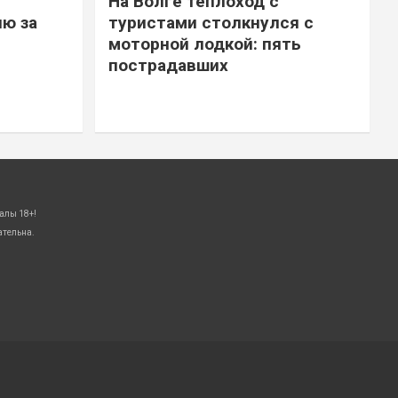
На Волге теплоход с
ю за
туристами столкнулся с
моторной лодкой: пять
пострадавших
алы 18+!
ательна.