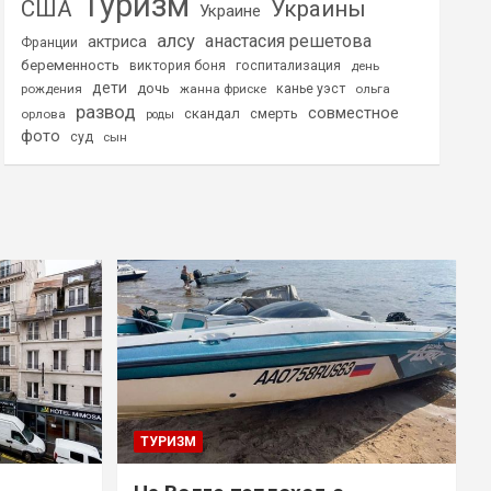
Туризм
США
Украины
Украине
алсу
анастасия решетова
актриса
Франции
беременность
виктория боня
госпитализация
день
дети
дочь
рождения
жанна фриске
канье уэст
ольга
развод
совместное
скандал
смерть
орлова
роды
фото
суд
сын
ТУРИЗМ