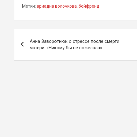
Метки:
ариадна волочкова
,
бойфренд
Навигация
Анна Заворотнюк о стрессе после смерти
по
матери: «Никому бы не пожелала»
записям