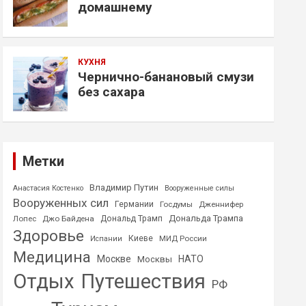
домашнему
КУХНЯ
Чернично-банановый смузи
без сахара
Метки
Владимир Путин
Анастасия Костенко
Вооруженные силы
Вооруженных сил
Германии
Госдумы
Дженнифер
Дональда Трампа
Лопес
Джо Байдена
Дональд Трамп
Здоровье
Киеве
МИД России
Испании
Медицина
Москве
НАТО
Москвы
Отдых
Путешествия
РФ