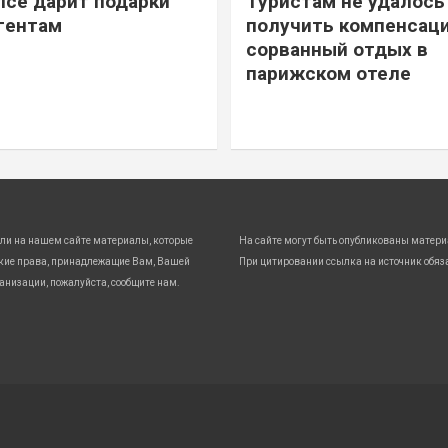
ice дарит подарки
Туристам не удалось
гентам
получить компенсаци
сорванный отдых в
парижском отеле
ли на нашем сайте материалы, которые
На сайте могут быть опубликованы матери
кие права, принадлежащие Вам, Вашей
При цитировании ссылка на источник обяз
анизации, пожалуйста, сообщите нам.