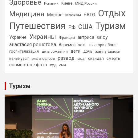
Здоровье
Киеве
МИД России
Испании
Отдых
Медицина
Москве
НАТО
Москвы
Путешествия
Туризм
США
РФ
Украины
алсу
Украине
актриса
Франции
анастасия решетова
беременность
виктория боня
дети
дочь
госпитализация
день рождения
жанна фриске
развод
скандал
смерть
канье уэст
ольга орлова
роды
совместное фото
суд
сын
Туризм