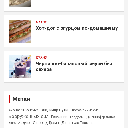
КУХНЯ
Хот-дог с огурцом по-домашнему
КУХНЯ
Чернично-банановый смузи без
сахара
Метки
Владимир Путин
Анастасия Костенко
Вооруженные силы
Вооруженных сил
Германии
Госдумы
Дженнифер Лопес
Дональда Трампа
Джо Байдена
Дональд Трамп