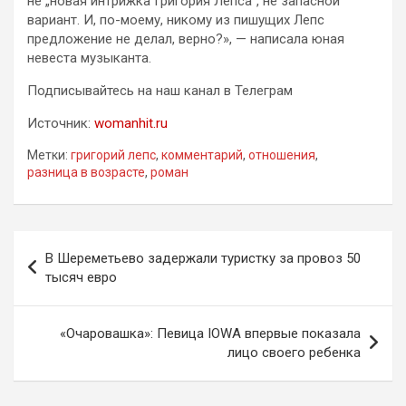
не „новая интрижка Григория Лепса“, не запасной
вариант. И, по-моему, никому из пишущих Лепс
предложение не делал, верно?», — написала юная
невеста музыканта.
Подписывайтесь на наш канал в Телеграм
Источник:
womanhit.ru
Метки:
григорий лепс
,
комментарий
,
отношения
,
разница в возрасте
,
роман
Навигация
В Шереметьево задержали туристку за провоз 50
по
тысяч евро
записям
«Очаровашка»: Певица IOWA впервые показала
лицо своего ребенка