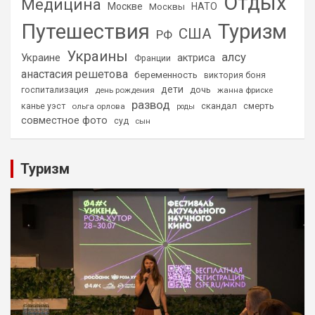
Отдых
Медицина
Москве
НАТО
Москвы
Путешествия
Туризм
США
РФ
Украины
алсу
Украине
актриса
Франции
анастасия решетова
беременность
виктория боня
дети
дочь
госпитализация
день рождения
жанна фриске
развод
скандал
смерть
канье уэст
ольга орлова
роды
совместное фото
суд
сын
Туризм