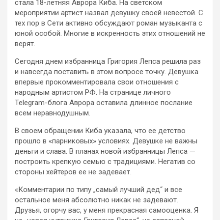
стала 18-летняя Аврора Киба. На светском
мероприятии артист назвал девушку своей невестой. С
тех пор в Сети активно обсуждают роман музыканта с
юной особой. Многие в искренность этих отношений не
верят.
Сегодня днем избранница Григория Лепса решила раз
и навсегда поставить в этом вопросе точку. Девушка
впервые прокомментировала свои отношения с
народным артистом РФ. На странице личного
Telegram-блога Аврора оставила длинное послание
всем неравнодушным.
В своем обращении Киба указала, что ее детство
прошло в «парниковых» условиях. Девушке не важны
деньги и слава. В планах новой избранницы Лепса —
построить крепкую семью с традициями. Негатив со
стороны хейтеров ее не задевает.
«Комментарии по типу „самый лучший дед“ и все
остальное меня абсолютно никак не задевают.
Друзья, огорчу вас, у меня прекрасная самооценка. Я