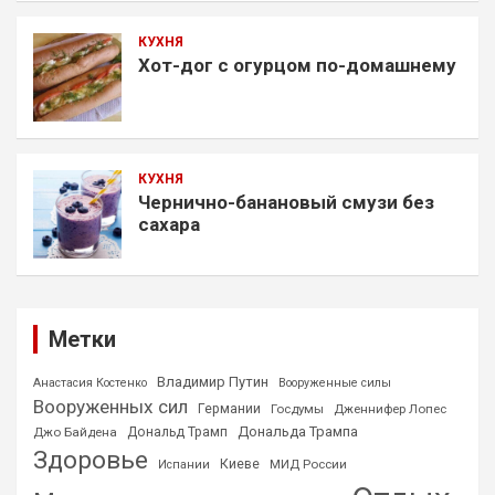
КУХНЯ
Хот-дог с огурцом по-домашнему
КУХНЯ
Чернично-банановый смузи без
сахара
Метки
Владимир Путин
Анастасия Костенко
Вооруженные силы
Вооруженных сил
Германии
Госдумы
Дженнифер Лопес
Дональда Трампа
Джо Байдена
Дональд Трамп
Здоровье
Киеве
МИД России
Испании