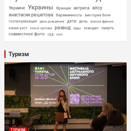
Украины
алсу
Украине
актриса
Франции
анастасия решетова
беременность
виктория боня
дети
дочь
госпитализация
день рождения
жанна фриске
развод
скандал
смерть
канье уэст
ольга орлова
роды
совместное фото
суд
сын
Туризм
ТУРИЗМ