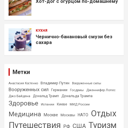
Хот-дог с огурцом по-домашнему
КУХНЯ
Чернично-банановый смузи без
сахара
Метки
Владимир Путин
Анастасия Костенко
Вооруженные силы
Вооруженных сил
Германии
Госдумы
Дженнифер Лопес
Дональда Трампа
Джо Байдена
Дональд Трамп
Здоровье
Киеве
МИД России
Испании
Отдых
Медицина
Москве
НАТО
Москвы
Путешествия
Туризм
США
РФ