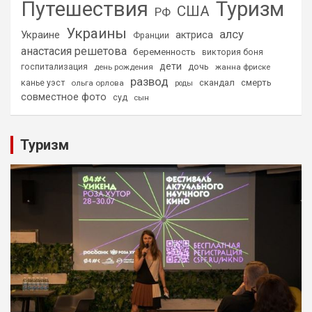
Путешествия
Туризм
США
РФ
Украины
алсу
Украине
актриса
Франции
анастасия решетова
беременность
виктория боня
дети
дочь
госпитализация
день рождения
жанна фриске
развод
скандал
смерть
канье уэст
ольга орлова
роды
совместное фото
суд
сын
Туризм