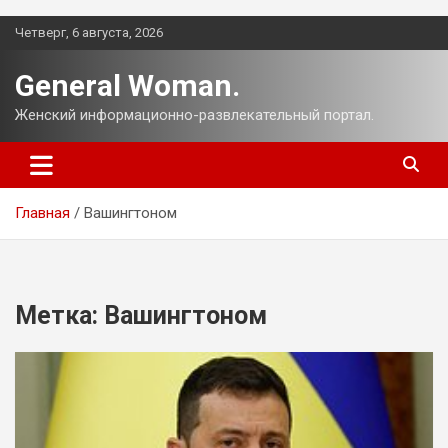
Перейти
Четверг, 6 августа, 2026
к
содержимому
General Woman.
Женский информационно-развлекательный портал.
Главная
Вашингтоном
Метка:
Вашингтоном