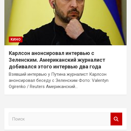
КИНО
Карлсон анонсировал интервью с
Зеленским. Американский журналист
добивался этого интервью два года
Взявший интервью у Путина журналист Карлсон
анонсировал беседу с Зеленским Фото: Valentyn
Ogirenko / Reuters Американский…
П
о
и