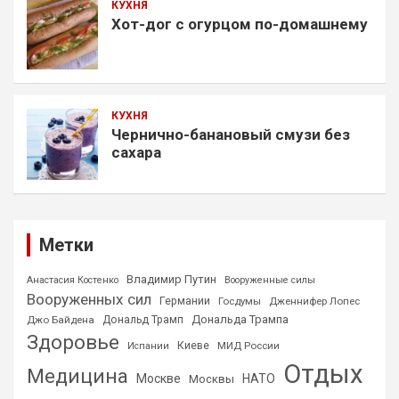
КУХНЯ
Хот-дог с огурцом по-домашнему
КУХНЯ
Чернично-банановый смузи без
сахара
Метки
Владимир Путин
Анастасия Костенко
Вооруженные силы
Вооруженных сил
Германии
Госдумы
Дженнифер Лопес
Дональда Трампа
Джо Байдена
Дональд Трамп
Здоровье
Киеве
МИД России
Испании
Отдых
Медицина
Москве
НАТО
Москвы