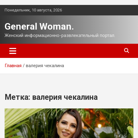
Перейти
Понедельник, 10 августа, 2026
к
содержимому
General Woman.
Женский информационно-развлекательный портал.
Главная
валерия чекалина
Метка:
валерия чекалина