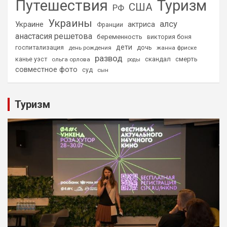
Путешествия
Туризм
США
РФ
Украины
алсу
Украине
актриса
Франции
анастасия решетова
беременность
виктория боня
дети
дочь
госпитализация
день рождения
жанна фриске
развод
скандал
смерть
канье уэст
ольга орлова
роды
совместное фото
суд
сын
Туризм