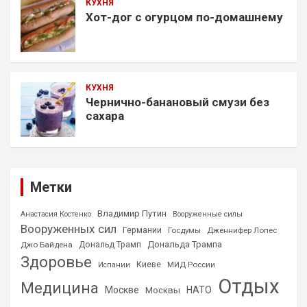
КУХНЯ
Хот-дог с огурцом по-домашнему
КУХНЯ
Чернично-банановый смузи без
сахара
Метки
Владимир Путин
Анастасия Костенко
Вооруженные силы
Вооруженных сил
Германии
Госдумы
Дженнифер Лопес
Дональда Трампа
Джо Байдена
Дональд Трамп
Здоровье
Киеве
МИД России
Испании
Отдых
Медицина
Москве
НАТО
Москвы