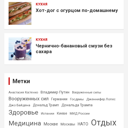
КУХНЯ
Хот-дог с огурцом по-домашнему
КУХНЯ
Чернично-банановый смузи без
сахара
Метки
Владимир Путин
Анастасия Костенко
Вооруженные силы
Вооруженных сил
Германии
Госдумы
Дженнифер Лопес
Дональда Трампа
Джо Байдена
Дональд Трамп
Здоровье
Киеве
МИД России
Испании
Отдых
Медицина
Москве
НАТО
Москвы