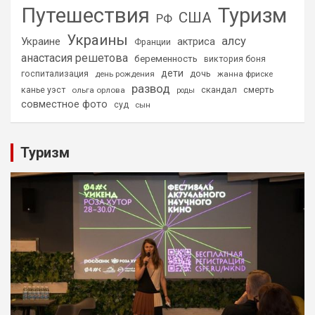
Путешествия
Туризм
США
РФ
Украины
алсу
Украине
актриса
Франции
анастасия решетова
беременность
виктория боня
дети
дочь
госпитализация
день рождения
жанна фриске
развод
скандал
смерть
канье уэст
ольга орлова
роды
совместное фото
суд
сын
Туризм