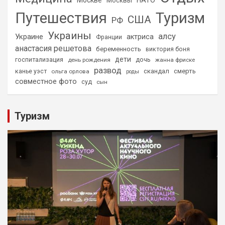
Москве
НАТО
Москвы
Путешествия
Туризм
США
РФ
Украины
алсу
Украине
актриса
Франции
анастасия решетова
беременность
виктория боня
дети
дочь
госпитализация
день рождения
жанна фриске
развод
скандал
смерть
канье уэст
ольга орлова
роды
совместное фото
суд
сын
Туризм