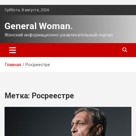
Перейти
Суббота, 8 августа, 2026
к
содержимому
General Woman.
Женский информационно-развлекательный портал.
Главная
Росреестре
Метка:
Росреестре