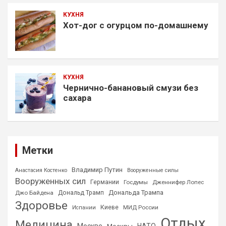
КУХНЯ
Хот-дог с огурцом по-домашнему
КУХНЯ
Чернично-банановый смузи без
сахара
Метки
Владимир Путин
Анастасия Костенко
Вооруженные силы
Вооруженных сил
Германии
Госдумы
Дженнифер Лопес
Дональда Трампа
Джо Байдена
Дональд Трамп
Здоровье
Киеве
МИД России
Испании
Отдых
Медицина