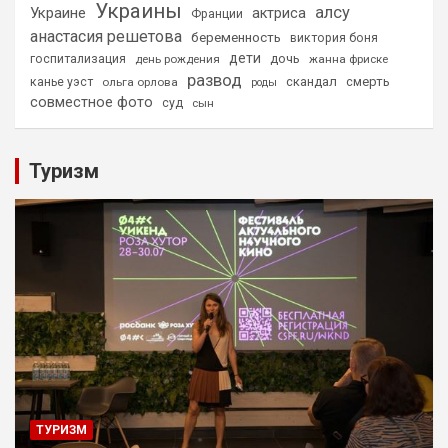
Украины
алсу
Украине
актриса
Франции
анастасия решетова
беременность
виктория боня
дети
дочь
госпитализация
день рождения
жанна фриске
развод
скандал
смерть
канье уэст
ольга орлова
роды
совместное фото
суд
сын
Туризм
ТУРИЗМ