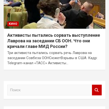
КИНО
Активисты пытались сорвать выступление
Лаврова на заседании СБ ООН. Что они
кричали главе МИД России?
Три активиста пытались сорвать речь Лаврова на
заседании Совбеза ООНСюжетВзрывы в США: Кадр:
Telegram-канал «ТАСС» Активисты…
П
о
и
с
к