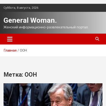
Перейти
Суббота, 8 августа, 2026
к
содержимому
General Woman.
Женский информационно-развлекательный портал.
Главная
ООН
Метка:
ООН