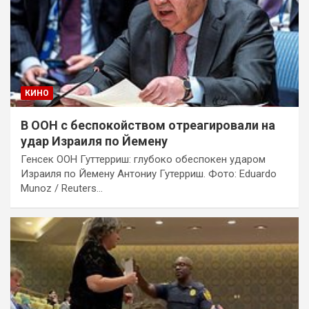
КИНО
В ООН с беспокойством отреагировали на
удар Израиля по Йемену
Генсек ООН Гуттерриш: глубоко обеспокен ударом
Израиля по Йемену Антониу Гутерриш. Фото: Eduardo
Munoz / Reuters…