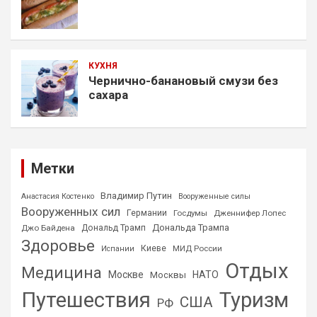
КУХНЯ
Чернично-банановый смузи без
сахара
Метки
Владимир Путин
Анастасия Костенко
Вооруженные силы
Вооруженных сил
Германии
Госдумы
Дженнифер Лопес
Дональда Трампа
Джо Байдена
Дональд Трамп
Здоровье
Киеве
МИД России
Испании
Отдых
Медицина
Москве
НАТО
Москвы
Путешествия
Туризм
США
РФ