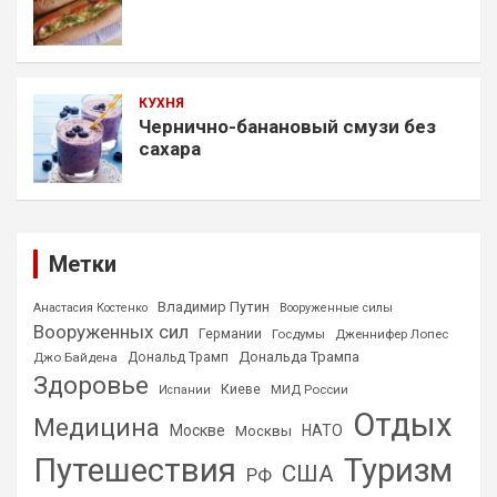
КУХНЯ
Чернично-банановый смузи без
сахара
Метки
Владимир Путин
Анастасия Костенко
Вооруженные силы
Вооруженных сил
Германии
Госдумы
Дженнифер Лопес
Дональда Трампа
Джо Байдена
Дональд Трамп
Здоровье
Киеве
МИД России
Испании
Отдых
Медицина
Москве
НАТО
Москвы
Путешествия
Туризм
США
РФ