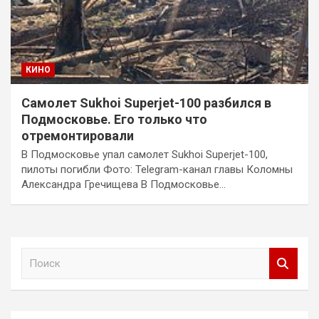
КИНО
Самолет Sukhoi Superjet-100 разбился в
Подмосковье. Его только что
отремонтировали
В Подмосковье упал самолет Sukhoi Superjet-100,
пилоты погибли Фото: Telegram-канал главы Коломны
Александра Гречищева В Подмосковье…
П
о
и
с
к