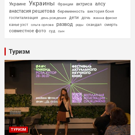
Украины
алсу
Украине
актриса
Франции
анастасия решетова
беременность
виктория боня
дети
дочь
госпитализация
день рождения
жанна фриске
развод
скандал
смерть
канье уэст
ольга орлова
роды
совместное фото
суд
сын
Туризм
ТУРИЗМ