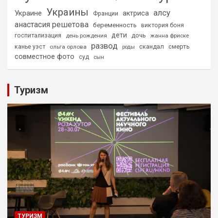
Украины
алсу
Украине
актриса
Франции
анастасия решетова
беременность
виктория боня
дети
дочь
госпитализация
день рождения
жанна фриске
развод
скандал
смерть
канье уэст
ольга орлова
роды
совместное фото
суд
сын
Туризм
ТУРИЗМ