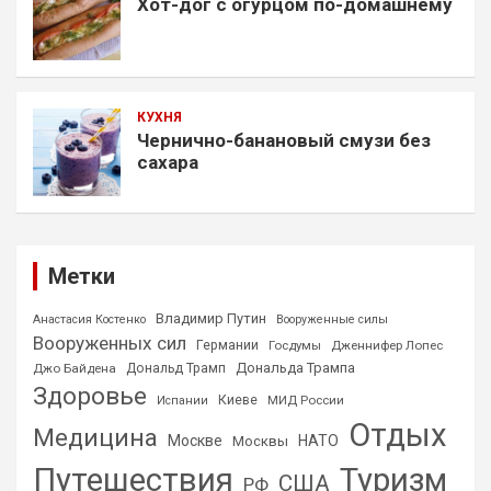
Хот-дог с огурцом по-домашнему
КУХНЯ
Чернично-банановый смузи без
сахара
Метки
Владимир Путин
Анастасия Костенко
Вооруженные силы
Вооруженных сил
Германии
Госдумы
Дженнифер Лопес
Дональда Трампа
Джо Байдена
Дональд Трамп
Здоровье
Киеве
МИД России
Испании
Отдых
Медицина
Москве
НАТО
Москвы
Путешествия
Туризм
США
РФ