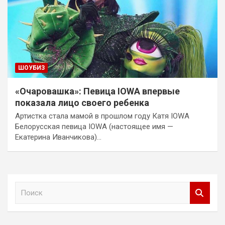
ШОУБИЗ
«Очаровашка»: Певица IOWA впервые
показала лицо своего ребенка
Артистка стала мамой в прошлом году Катя IOWA
Белорусская певица IOWA (настоящее имя —
Екатерина Иванчикова)…
П
о
и
с