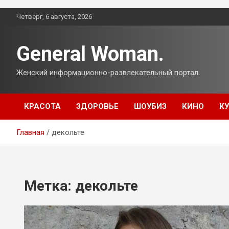
Перейти
Четверг, 6 августа, 2026
к
содержимому
General Woman.
Женский информационно-развлекательный портал.
КРАСОТА
ЗДОРОВЬЕ
ШОУБИЗ
КИНО
К
Главная
декольте
Метка:
декольте