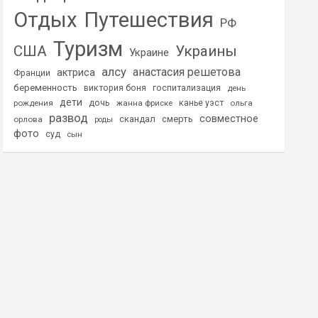
Отдых
Путешествия
РФ
Туризм
США
Украины
Украине
алсу
анастасия решетова
актриса
Франции
беременность
виктория боня
госпитализация
день
дети
дочь
рождения
жанна фриске
канье уэст
ольга
развод
совместное
скандал
смерть
орлова
роды
фото
суд
сын