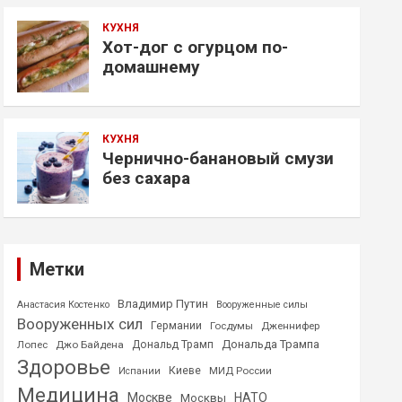
КУХНЯ
Хот-дог с огурцом по-
домашнему
КУХНЯ
Чернично-банановый смузи
без сахара
Метки
Владимир Путин
Анастасия Костенко
Вооруженные силы
Вооруженных сил
Германии
Госдумы
Дженнифер
Дональда Трампа
Лопес
Джо Байдена
Дональд Трамп
Здоровье
Киеве
МИД России
Испании
Медицина
Москве
НАТО
Москвы