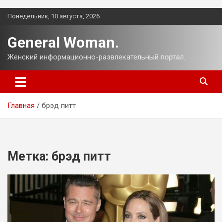
Перейти
Понедельник, 10 августа, 2026
к
содержимому
General Woman.
Женский информационно-развлекательный портал.
Главная
брэд питт
Метка:
брэд питт