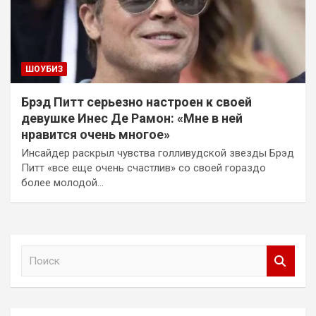
ШОУБИЗ
Брэд Питт серьезно настроен к своей
девушке Инес Де Рамон: «Мне в ней
нравится очень многое»
Инсайдер раскрыл чувства голливудской звезды Брэд
Питт «все еще очень счастлив» со своей гораздо
более молодой…
П
о
и
с
к