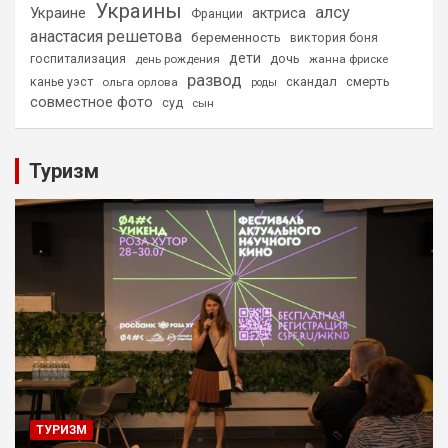
Украины
алсу
Украине
актриса
Франции
анастасия решетова
беременность
виктория боня
дети
дочь
госпитализация
день рождения
жанна фриске
развод
скандал
смерть
канье уэст
ольга орлова
роды
совместное фото
суд
сын
Туризм
ТУРИЗМ