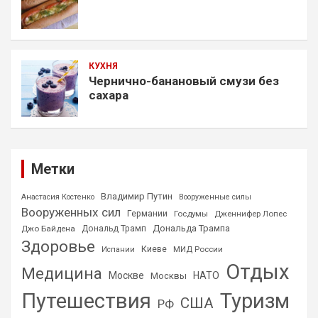
КУХНЯ
Чернично-банановый смузи без
сахара
Метки
Владимир Путин
Анастасия Костенко
Вооруженные силы
Вооруженных сил
Германии
Госдумы
Дженнифер Лопес
Дональда Трампа
Джо Байдена
Дональд Трамп
Здоровье
Киеве
МИД России
Испании
Отдых
Медицина
Москве
НАТО
Москвы
Путешествия
Туризм
США
РФ