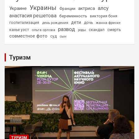
Украины
алсу
Украине
актриса
Франции
анастасия решетова
беременность
виктория боня
дети
дочь
госпитализация
день рождения
жанна фриске
развод
скандал
смерть
канье уэст
ольга орлова
роды
совместное фото
суд
сын
Туризм
ТУРИЗМ