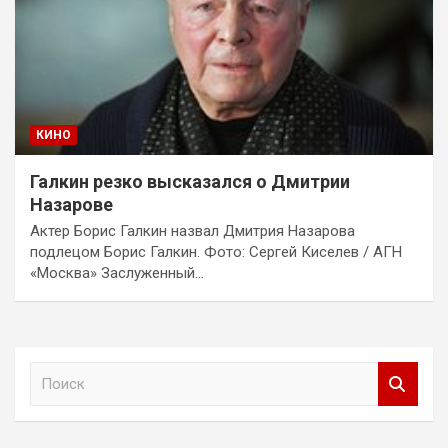
КИНО
Галкин резко высказался о Дмитрии
Назарове
Актер Борис Галкин назвал Дмитрия Назарова
подлецом Борис Галкин. Фото: Сергей Киселев / АГН
«Москва» Заслуженный…
П
о
и
с