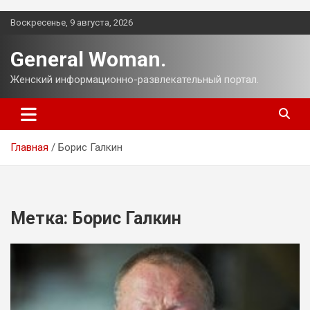
Перейти
Воскресенье, 9 августа, 2026
к
содержимому
General Woman.
Женский информационно-развлекательный портал.
Главная
Борис Галкин
Метка:
Борис Галкин