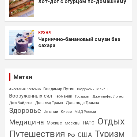
Хот-дог с огурцом по-домашнему
КУХНЯ
Чернично-банановый смузи без
сахара
Метки
Владимир Путин
Анастасия Костенко
Вооруженные силы
Вооруженных сил
Германии
Госдумы
Дженнифер Лопес
Дональда Трампа
Джо Байдена
Дональд Трамп
Здоровье
Киеве
МИД России
Испании
Отдых
Медицина
Москве
НАТО
Москвы
Путешествия
Туризм
США
РФ