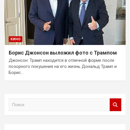
КИНО
Борис Джонсон выложил фото с Трампом
Джонсон: Трамп находится в отличной форме после
позорного покушения на его жизнь Дональд Трамп и
Борис…
П
о
и
с
к