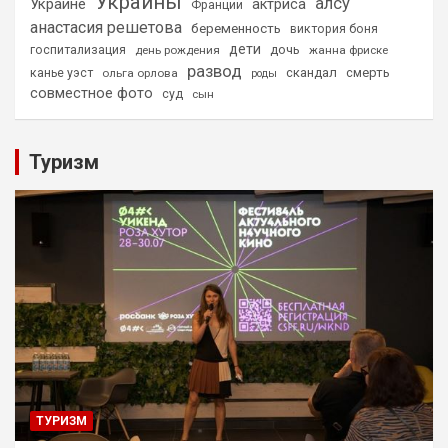
Украины
алсу
Украине
актриса
Франции
анастасия решетова
беременность
виктория боня
дети
дочь
госпитализация
день рождения
жанна фриске
развод
скандал
смерть
канье уэст
ольга орлова
роды
совместное фото
суд
сын
Туризм
ТУРИЗМ