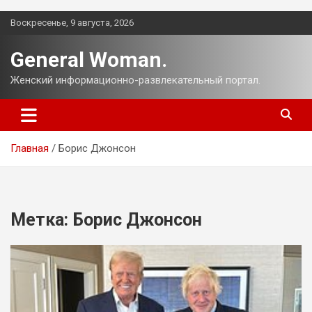
Перейти
Воскресенье, 9 августа, 2026
к
содержимому
General Woman.
Женский информационно-развлекательный портал.
Главная
Борис Джонсон
Метка:
Борис Джонсон