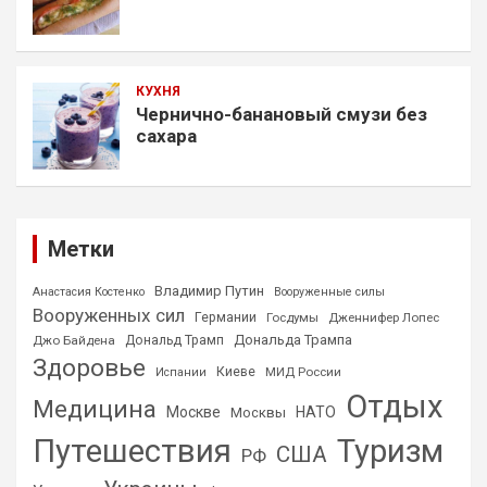
КУХНЯ
Чернично-банановый смузи без
сахара
Метки
Владимир Путин
Анастасия Костенко
Вооруженные силы
Вооруженных сил
Германии
Госдумы
Дженнифер Лопес
Дональда Трампа
Джо Байдена
Дональд Трамп
Здоровье
Киеве
МИД России
Испании
Отдых
Медицина
Москве
НАТО
Москвы
Путешествия
Туризм
США
РФ