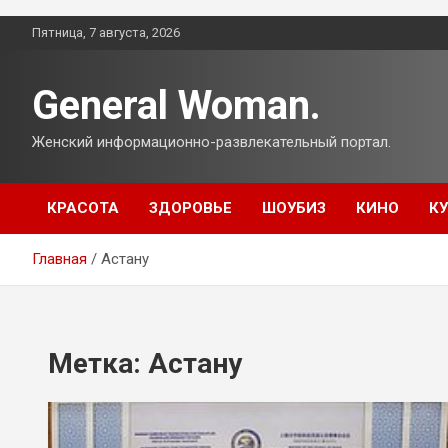
Перейти
Пятница, 7 августа, 2026
к
содержимому
General Woman.
Женский информационно-развлекательный портал.
КРАСОТА
ЗДОРОВЬЕ
ШОУБИЗ
КИНО
К
Главная
Астану
Метка:
Астану