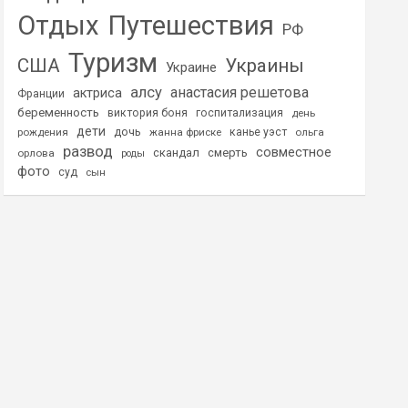
Отдых
Путешествия
РФ
Туризм
США
Украины
Украине
алсу
анастасия решетова
актриса
Франции
беременность
виктория боня
госпитализация
день
дети
дочь
рождения
жанна фриске
канье уэст
ольга
развод
совместное
скандал
смерть
орлова
роды
фото
суд
сын