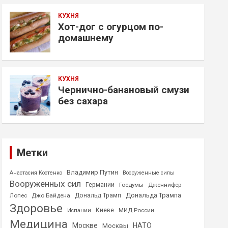
КУХНЯ
Хот-дог с огурцом по-
домашнему
КУХНЯ
Чернично-банановый смузи
без сахара
Метки
Владимир Путин
Анастасия Костенко
Вооруженные силы
Вооруженных сил
Германии
Госдумы
Дженнифер
Дональда Трампа
Лопес
Джо Байдена
Дональд Трамп
Здоровье
Киеве
МИД России
Испании
Медицина
Москве
НАТО
Москвы