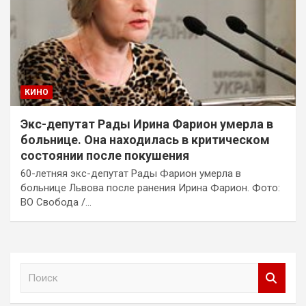
КИНО
Экс-депутат Рады Ирина Фарион умерла в
больнице. Она находилась в критическом
состоянии после покушения
60-летняя экс-депутат Рады Фарион умерла в
больнице Львова после ранения Ирина Фарион. Фото:
ВО Свобода /…
П
о
и