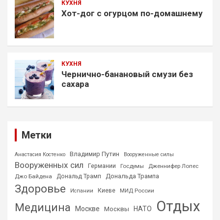
КУХНЯ
Хот-дог с огурцом по-домашнему
КУХНЯ
Чернично-банановый смузи без
сахара
Метки
Владимир Путин
Анастасия Костенко
Вооруженные силы
Вооруженных сил
Германии
Госдумы
Дженнифер Лопес
Дональда Трампа
Джо Байдена
Дональд Трамп
Здоровье
Киеве
МИД России
Испании
Отдых
Медицина
Москве
НАТО
Москвы